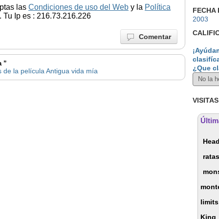
ptas las
Condiciones de uso del Web
y la
Política
FECHA 
 Tu Ip es : 216.73.216.226
2003
CALIFI
Comentar
¡Ayúdam
clasifíc
a ”
¿Que cl
 de la película Antigua vida mía
VISITAS
Últim
Hea
rata
mons
mont
limits
King
,