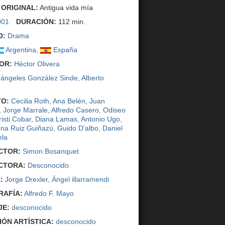
 ORIGINAL:
Antigua vida mía
001
DURACIÓN:
112 min.
O:
Drama
Argentina
,
España
OR:
Héctor Olivera
ángeles González Sinde
,
Alberto
O:
Cecilia Roth
,
Ana Belén
,
Juan
,
Jorge Marrale
,
Alfredo Casero
,
Odiseo
risti Cobar
,
Diana Lamas
,
Antonio Ugo
,
na Ruiz Guiñazú
,
Guido D’albo
,
Daniel
ela
CTOR:
Simon Bosanquet
CTORA:
Desconocido
:
Jorge Drexler
, Ángel illarramendi
AFÍA:
Alfredo F. Mayo
JE:
desconocido
IÓN ARTÍSTICA:
desconocido