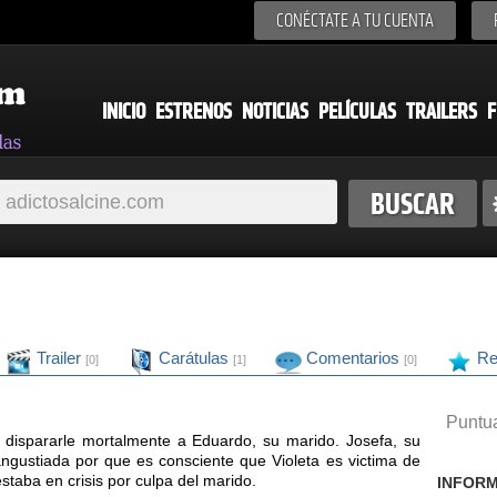
CONÉCTATE A TU CUENTA
INICIO
ESTRENOS
NOTICIAS
PELÍCULAS
TRAILERS
F
Trailer
Carátulas
Comentarios
Re
[0]
[1]
[0]
Puntua
 dispararle mortalmente a Eduardo, su marido. Josefa, su
ngustiada por que es consciente que Violeta es victima de
taba en crisis por culpa del marido.
INFORM