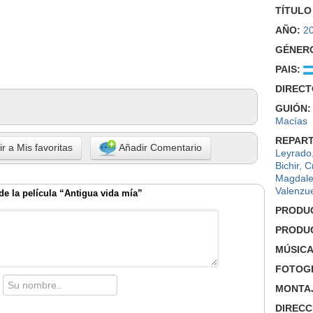
TÍTULO
AÑO:
2
GÉNER
PAIS:
DIRECT
GUIÓN:
Macías
REPART
r a Mis favoritas
Añadir Comentario
Leyrado
Bichir
,
C
Magdale
Valenzu
e la película “Antigua vida mía”
PRODU
PRODU
MÚSICA
FOTOGR
MONTA
DIRECC