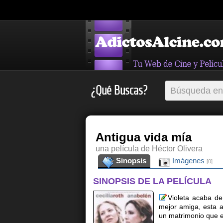
¿Qué Buscas?
Antigua vida mía
una película de Héctor Olivera
Sinopsis
Imágenes
[0]
SINOPSIS DE LA PELÍCULA
Violeta acaba de
mejor amiga, esta a
un matrimonio que es