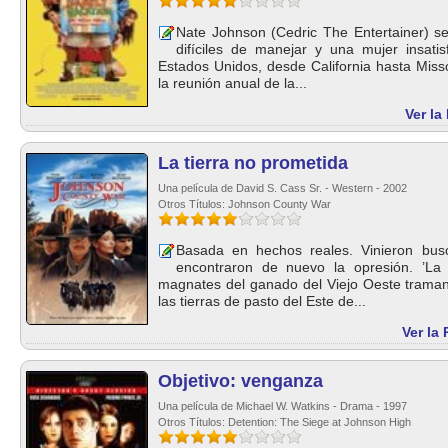
Nate Johnson (Cedric The Entertainer) s
difíciles de manejar y una mujer insati
Estados Unidos, desde California hasta Misso
la reunión anual de la...
Ver la
La tierra no prometida
Una película de David S. Cass Sr. - Western - 2002
Otros Títulos: Johnson County War
Basada en hechos reales. Vinieron bus
encontraron de nuevo la opresión. ’La 
magnates del ganado del Viejo Oeste traman
las tierras de pasto del Este de...
Ver la 
Objetivo: venganza
Una película de Michael W. Watkins - Drama - 1997
Otros Títulos: Detention: The Siege at Johnson High