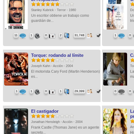
Stanley Kubrick - Terror - 1980
Do
Un escritor obtiene un trabajo como
Un
guardián de...
tr
11
1
0
2
31,748
1
0
Torque: rodando al límite
C
Joseph Kahn - Acción - 2004
To
El motorista Cary Ford (Martin Henderson)
La
es...
ma
1
1
0
1
29,399
0
0
El castigador
L
p
Jonathan Hensleigh - Acción - 2004
An
Frank Castle (Thomas Jane) es un agente
secreto...
Hi