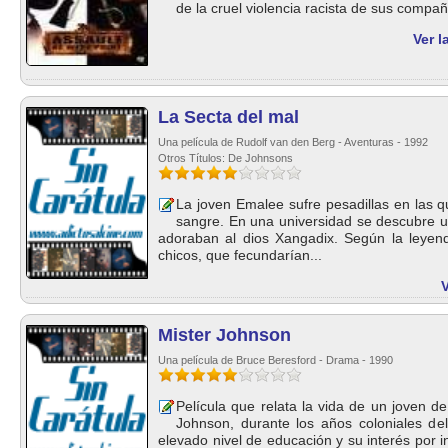
de la cruel violencia racista de sus compañe
Ver l
La Secta del mal
Una película de Rudolf van den Berg - Aventuras - 1992
Otros Títulos: De Johnsons
La joven Emalee sufre pesadillas en las q
sangre. En una universidad se descubre u
adoraban al dios Xangadix. Según la leyend
chicos, que fecundarían...
V
Mister Johnson
Una película de Bruce Beresford - Drama - 1990
Película que relata la vida de un joven de
Johnson, durante los años coloniales del
elevado nivel de educación y su interés por i