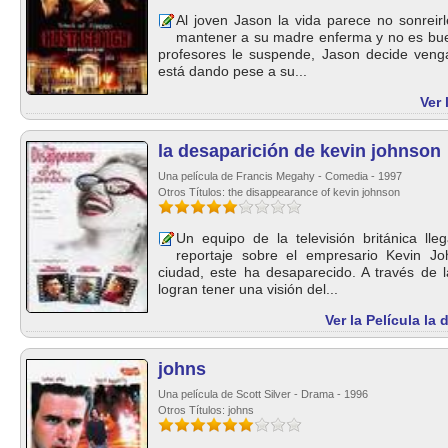
Al joven Jason la vida parece no sonreirl
mantener a su madre enferma y no es bue
profesores le suspende, Jason decide venga
está dando pese a su...
Ver 
la desaparición de kevin johnson
Una película de Francis Megahy - Comedia - 1997
Otros Títulos: the disappearance of kevin johnson
Un equipo de la televisión británica ll
reportaje sobre el empresario Kevin J
ciudad, este ha desaparecido. A través de 
logran tener una visión del...
Ver la Película la
johns
Una película de Scott Silver - Drama - 1996
Otros Títulos: johns