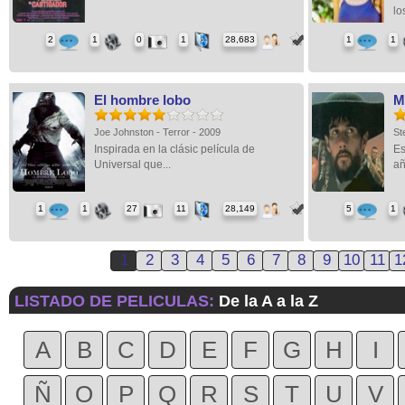
los
2
1
0
1
28,683
1
1
El hombre lobo
M
Joe Johnston - Terror - 2009
St
Inspirada en la clásic película de
Es
Universal que...
añ
1
1
27
11
28,149
5
1
1
2
3
4
5
6
7
8
9
10
11
1
LISTADO DE PELICULAS:
De la A a la Z
A
B
C
D
E
F
G
H
I
Ñ
O
P
Q
R
S
T
U
V