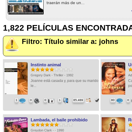
traerán más de un...
1,822 PELÍCULAS ENCONTRAD
Filtro: Título similar a: johns
Instinto animal
U
Gregory Dark - Thriller - 1992
Ad
Joanne está casada y, para que su marido
Ca
le...
po
1
0
0
1
85,489
80
0
Lambada, el baile prohibido
Re
Greydon Clark - - 1990
Ru