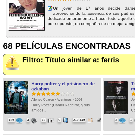
Un joven de 17 años decide darse 
aprovechando la ausencia de sus padres
dedicado enteramente a hacer todo aquello
por supuesto, en compañía de su mejor amigo
68 PELÍCULAS ENCONTRADAS
Filtro: Título similar a: ferris
Harry potter y el prisionero de
T
azkaban
m
Alfonso Cuaron - Aventuras - 2004
Jo
Harry Potter (Daniel Radcliffe) y sus
Ha
amigos...
Co
186
3
13
9
210,449
3
1