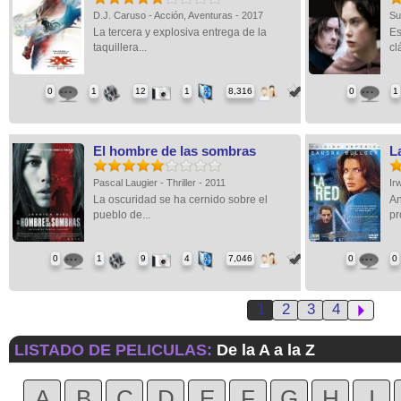
D.J. Caruso - Acción, Aventuras - 2017
Su
La tercera y explosiva entrega de la
Es
taquillera...
cl
0
1
12
1
8,316
0
1
El hombre de las sombras
L
Pascal Laugier - Thriller - 2011
Ir
La oscuridad se ha cernido sobre el
An
pueblo de...
pr
0
1
9
4
7,046
0
0
1
2
3
4
LISTADO DE PELICULAS:
De la A a la Z
A
B
C
D
E
F
G
H
I