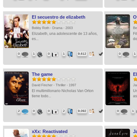
El secuestro de elizabeth
O
Bobby Roth - Drama - 2003
Be
Elizabeth, una adolescente de 13 años,
Fi
es...
do
0
1
0
1
9,612
0
1
The game
E
David Fincher - Thriller - 1997
Ja
El multimillonario Nicholas Van Orton
Un
tiene todo...
as
2
0
0
2
9,092
0
1
xXx: Reactivated
J