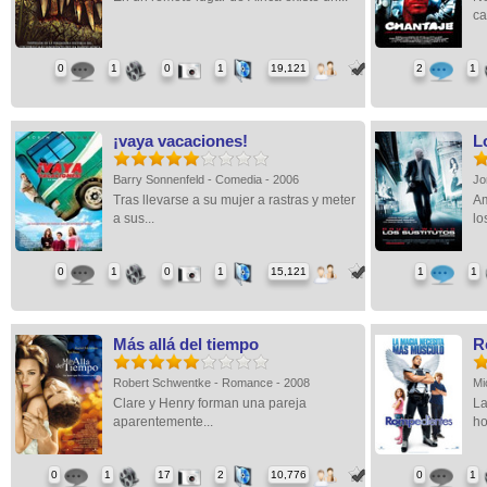
ca
0
1
0
1
19,121
2
1
¡vaya vacaciones!
L
Barry Sonnenfeld - Comedia - 2006
Jo
Tras llevarse a su mujer a rastras y meter
Am
a sus...
los
0
1
0
1
15,121
1
1
Más allá del tiempo
R
Robert Schwentke - Romance - 2008
Mi
Clare y Henry forman una pareja
La
aparentemente...
ho
0
1
17
2
10,776
0
1