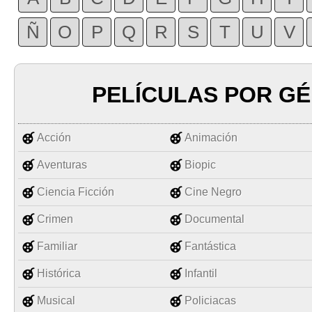
Ñ
O
P
Q
R
S
T
U
V
PELÍCULAS POR G
Acción
Animación
Aventuras
Biopic
Ciencia Ficción
Cine Negro
Crimen
Documental
Familiar
Fantástica
Histórica
Infantil
Musical
Policiacas