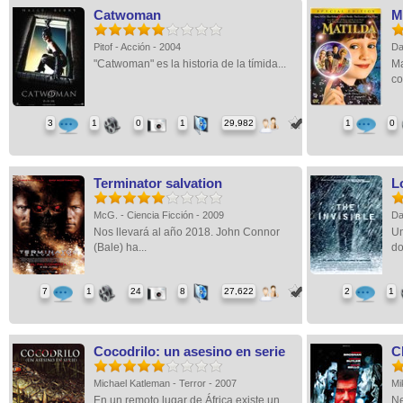
Catwoman
M
Pitof - Acción - 2004
Da
"Catwoman" es la historia de la tímida...
Ma
co
3
1
0
1
29,982
1
0
Terminator salvation
L
McG. - Ciencia Ficción - 2009
Da
Nos llevará al año 2018. John Connor
Un
(Bale) ha...
do
7
1
24
8
27,622
2
1
Cocodrilo: un asesino en serie
C
Michael Katleman - Terror - 2007
Mi
En un remoto lugar de África existe un...
Ne