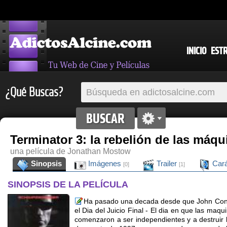
INICIO
EST
¿Qué Buscas?
Terminator 3: la rebelión de las máqu
una película de Jonathan Mostow
Sinopsis
Imágenes
Trailer
Cará
[0]
[1]
SINOPSIS DE LA PELÍCULA
Ha pasado una decada desde que John Con
el Dia del Juicio Final - El dia en que las maq
comenzaron a ser independientes y a destruir 