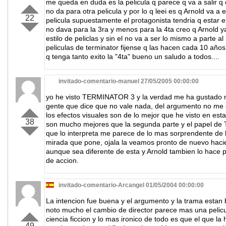
me queda en duda es la pelicula q parece q va a salir q e
no da para otra pelicula y por lo q leei es q Arnold va a 
22
pelicula supuestamente el protagonista tendria q estar en
no dava para la 3ra y menos para la 4ta creo q Arnold ya
estilo de peliclas y sin el no va a ser lo mismo a parte al
peliculas de terminator fijense q las hacen cada 10 añ
q tenga tanto exito la "4ta" bueno un saludo a todos....
invitado-comentario-manuel 27/05/2005 00:00:00
yo he visto TERMINATOR 3 y la verdad me ha gustado
gente que dice que no vale nada, del argumento no me 
los efectos visuales son de lo mejor que he visto en esta 
38
son mucho mejores que la segunda parte y el papel de
que lo interpreta me parece de lo mas sorprendente de l
mirada que pone, ojala la veamos pronto de nuevo hacie
aunque sea diferente de esta y Arnold tambien lo hace pe
de accion.
invitado-comentario-Arcangel 01/05/2004 00:00:00
La intencion fue buena y el argumento y la trama estan 
noto mucho el cambio de director parece mas una pelic
ciencia ficcion y lo mas ironico de todo es que el que la
49