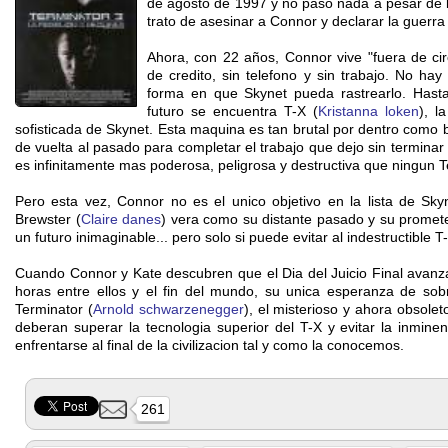
de agosto de 1997 y no paso nada a pesar de 
trato de asesinar a Connor y declarar la guerr
Ahora, con 22 años, Connor vive "fuera de circu
de credito, sin telefono y sin trabajo. No hay
forma en que Skynet pueda rastrearlo. Hast
futuro se encuentra T-X (
Kristanna loken
), l
sofisticada de Skynet. Esta maquina es tan brutal por dentro como b
de vuelta al pasado para completar el trabajo que dejo sin terminar 
es infinitamente mas poderosa, peligrosa y destructiva que ningun T
Pero esta vez, Connor no es el unico objetivo en la lista de Skyn
Brewster (
Claire danes
) vera como su distante pasado y su promet
un futuro inimaginable... pero solo si puede evitar al indestructible T
Cuando Connor y Kate descubren que el Dia del Juicio Final avanza
horas entre ellos y el fin del mundo, su unica esperanza de sobr
Terminator (
Arnold schwarzenegger
), el misterioso y ahora obsole
deberan superar la tecnologia superior del T-X y evitar la inminen
enfrentarse al final de la civilizacion tal y como la conocemos.
261