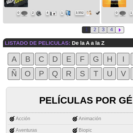
0
2
4
1
3,552
0
1
1
2
3
4
LISTADO DE PELICULAS:
De la A a la Z
A
B
C
D
E
F
G
H
I
Ñ
O
P
Q
R
S
T
U
V
PELÍCULAS POR G
Acción
Animación
Aventuras
Biopic