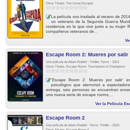
Otros Títulos: The Great Escaper
La película nos traslada al verano de 201
un veterano de la Segunda Guerra Mund
residencia en la que vive junto a su mujer 
compañeros veteranos de...
Ve
Escape Room 2: Mueres por salir
Una película de Adam Robitel - Thriller, Terror - 2021
Otros Títulos: Escape Room: Tournament of Champions
'Escape Room 2: Mueres por salir' es 
psicológico que aterrorizó a espectador
entrega, seis personas se encuentran enc
una nueva serie de escape rooms,...
Ver la Película E
Escape Room 2
Una película de Adam Robitel - Terror, Thriller - 2020
Otros Títulos: Escape Room 2