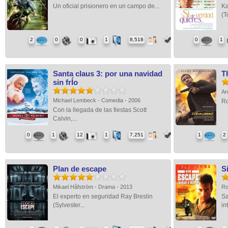
Un oficial prisionero en un campo de...
Ka
(T
2
0
0
1
8,518
0
1
Santa claus 3: por una navidad
T
sin frÍo
An
Michael Lembeck - Comedia - 2006
Ro
Con la llegada de las fiestas Scott
Calvin,...
0
1
12
1
7,251
1
2
Plan de escape
S
Mikael Håfström - Drama - 2013
Ro
El experto en seguridad Ray Breslin
Sa
(Sylvester...
in