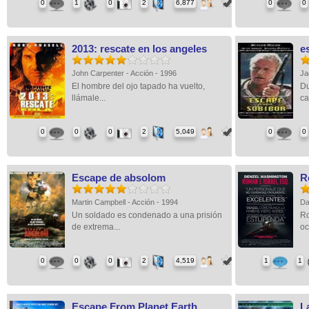
0
1
0
2
6,877
0
0
2013: rescate en los angeles
e
John Carpenter - Acción - 1996
Ja
El hombre del ojo tapado ha vuelto,
Du
llámale...
ca
0
0
0
2
5,049
0
0
Escape de absolom
R
Martin Campbell - Acción - 1994
Da
Un soldado es condenado a una prisión
Ro
de extrema...
oc
0
0
0
2
4,519
1
1
Escape From Planet Earth
L