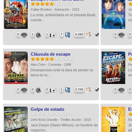
Callan Brunker - Animación - 2012
Jo
La cinta, ambientada en el planeta Baab,
Ti
cuenta...
so
0
1
1
7
4,260
0
0
Cláusula de escape
P
Alan Cohn - Comedia - 1998
Pe
Desesperado ante la idea de perder su
Lo
beca en la...
se
0
0
0
1
3,706
0
0
Golpe de estado
E
John Erick Dowdle - Thriller, Acción - 2015
Ra
Jack Dwyer (Owen Wilson), un hombre de
Ji
negocios...
jef