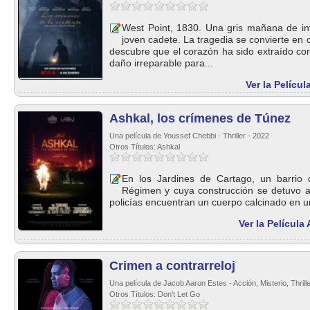
West Point, 1830. Una gris mañana de in
joven cadete. La tragedia se convierte en
descubre que el corazón ha sido extraído con
daño irreparable para...
Ver la Pelícu
Ashkal, los crímenes de Túnez
Una película de Youssef Chebbi - Thriller - 2022
Otros Títulos: Ashkal
En los Jardines de Cartago, un barrio 
Régimen y cuya construcción se detuvo a
policías encuentran un cuerpo calcinado en u
Ver la Película
Crimen a contrarreloj
Una película de Jacob Aaron Estes - Acción, Misterio, Thrill
Otros Títulos: Don't Let Go