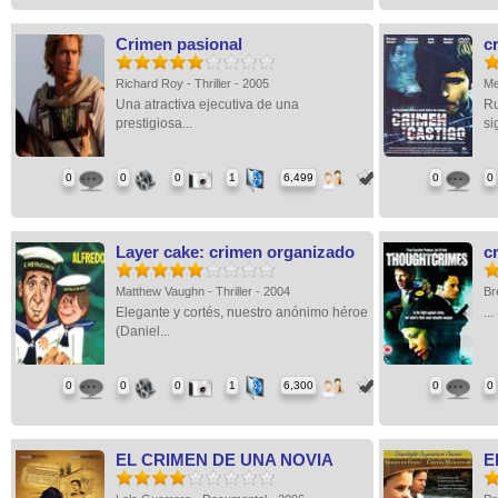
Crimen pasional
c
Richard Roy - Thriller - 2005
Me
Una atractiva ejecutiva de una
Ru
prestigiosa...
sig
0
0
0
1
6,499
0
0
Layer cake: crimen organizado
c
Matthew Vaughn - Thriller - 2004
Br
Elegante y cortés, nuestro anónimo héroe
..
(Daniel...
0
0
0
1
6,300
0
0
EL CRIMEN DE UNA NOVIA
E