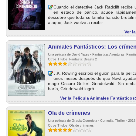
Cuando el detective Jack Radcliff recibe
en estado de pánico, acude rápidamen
descubre que toda su familia ha sido brutal
ataque, Jack vuelve a recibir...
Ver l
Animales Fantásticos: Los críme
Una película de David Yates - Fantástica, Aventuras, Famili
Otros Títulos: Fantastic Beasts 2
J.K. Rowling escribió el guion para la pelíc
unos meses después de que Newt ayudara 
mago Oscuro Gellert Grindelwald. Sin emba
haría, Grindelwald logró...
Ver la Película Animales Fantástico
Ola de crímenes
Una película de Gracia Querejeta - Comedia, Thriller - 2018
Otros Títulos: Ola de crímenes