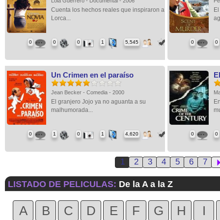
Lola Guerrero - Documental - 2006
Pe
Cuenta los hechos reales que inspiraron a
El
Lorca...
ag
0
0
0
1
5,545
0
0
Un Crimen en el paraíso
E
Jean Becker - Comedia - 2000
Ma
El granjero Jojo ya no aguanta a su
En
malhumorada...
mu
0
1
0
1
4,620
0
0
1
2
3
4
5
6
7
LISTADO DE PELICULAS:
De la A a la Z
A
B
C
D
E
F
G
H
I