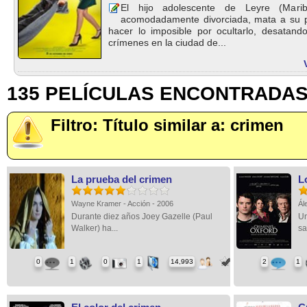
El hijo adolescente de Leyre (Mar
acomodadamente divorciada, mata a su pa
hacer lo imposible por ocultarlo, desatan
crímenes en la ciudad de...
135 PELÍCULAS ENCONTRADA
Filtro: Título similar a: crimen
La prueba del crimen
L
Wayne Kramer - Acción - 2006
Ál
Durante diez años Joey Gazelle (Paul
Un
Walker) ha...
sa
0
1
0
1
14,993
2
1