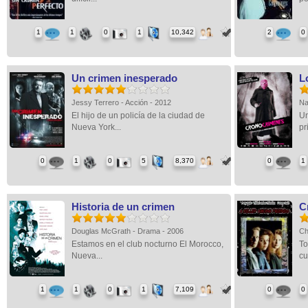
1
1
0
1
10,342
2
0
Un crimen inesperado
L
Jessy Terrero - Acción - 2012
Na
El hijo de un policía de la ciudad de
Un
Nueva York...
pr
0
1
0
5
8,370
0
1
Historia de un crimen
C
Douglas McGrath - Drama - 2006
Ch
Estamos en el club nocturno El Morocco,
To
Nueva...
cu
1
1
0
1
7,109
0
0