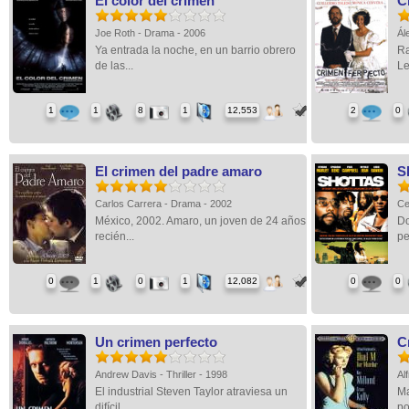
El color del crimen
C
Joe Roth - Drama - 2006
Ál
Ya entrada la noche, en un barrio obrero
Ra
de las...
Le
1
1
8
1
12,553
2
0
El crimen del padre amaro
S
Carlos Carrera - Drama - 2002
Ce
México, 2002. Amaro, un joven de 24 años
Do
recién...
pe
0
1
0
1
12,082
0
0
Un crimen perfecto
C
Andrew Davis - Thriller - 1998
Al
El industrial Steven Taylor atraviesa un
Ma
difícil...
po