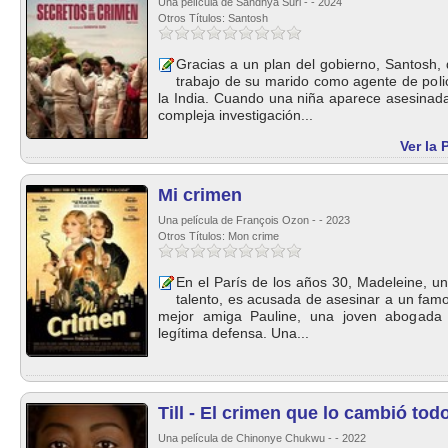
Una película de Sandhya Suri - - 2024
Otros Títulos: Santosh
Gracias a un plan del gobierno, Santosh,
trabajo de su marido como agente de polic
la India. Cuando una niña aparece asesinad
compleja investigación...
Ver la 
Mi crimen
Una película de François Ozon - - 2023
Otros Títulos: Mon crime
En el París de los años 30, Madeleine, un
talento, es acusada de asesinar a un fam
mejor amiga Pauline, una joven abogada s
legítima defensa. Una...
Till - El crimen que lo cambió tod
Una película de Chinonye Chukwu - - 2022