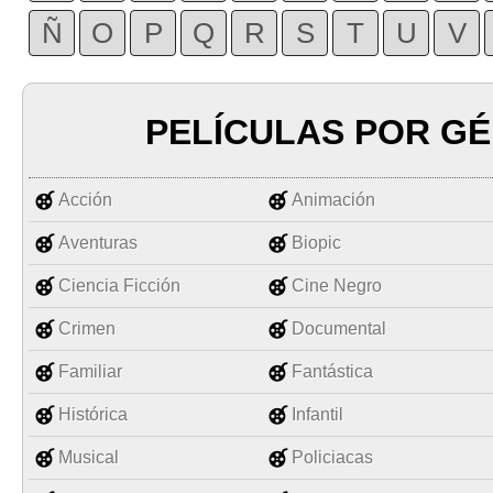
Ñ
O
P
Q
R
S
T
U
V
PELÍCULAS POR G
Acción
Animación
Aventuras
Biopic
Ciencia Ficción
Cine Negro
Crimen
Documental
Familiar
Fantástica
Histórica
Infantil
Musical
Policiacas