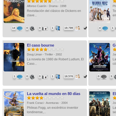
Alfonso Cuarón - Drama - 1998
Ph
Revisitación del clásico de Dickens en
To
clave...
en
14
0
0
1
18,798
4
1
El caso bourne
G
Doug Liman - Thriller - 2002
Ja
La novela de 1980 de Robert Ludlum, El
La
Caso...
có
1
0
0
1
18,576
0
3
La vuelta al mundo en 80 días
E
Frank Coraci - Aventuras - 2004
Jo
Phileas Fogg, un excéntrico inventor
La
londinense,...
se