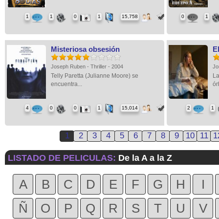
1
1
0
1
15,758
0
1
Misteriosa obsesión
E
Joseph Ruben - Thriller - 2004
Jo
Telly Paretta (Julianne Moore) se
La
encuentra...
ór
4
0
0
1
15,014
2
1
1
2
3
4
5
6
7
8
9
10
11
1
LISTADO DE PELICULAS:
De la A a la Z
A
B
C
D
E
F
G
H
I
Ñ
O
P
Q
R
S
T
U
V