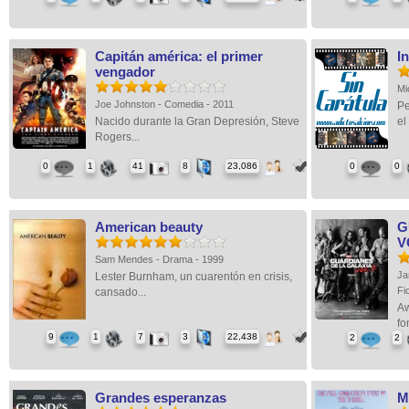
Capitán américa: el primer
I
vengador
Mi
Joe Johnston - Comedia - 2011
Pe
Nacido durante la Gran Depresión, Steve
el
Rogers...
0
1
41
8
23,086
0
0
American beauty
G
V
Sam Mendes - Drama - 1999
Ja
Lester Burnham, un cuarentón en crisis,
Fi
cansado...
Aw
fo
9
1
7
3
22,438
2
2
Grandes esperanzas
M