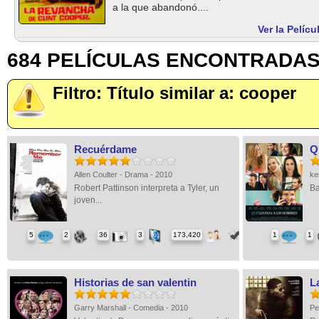
a la que abandonó....
Ver la Pelíc
684 PELÍCULAS ENCONTRADA
Filtro: Título similar a: cooper
Recuérdame
Q
Allen Coulter - Drama - 2010
ke
Robert Pattinson interpreta a Tyler, un
Ba
joven...
5
2
36
3
173,420
1
1
Historias de san valentin
L
Garry Marshall - Comedia - 2010
Pe