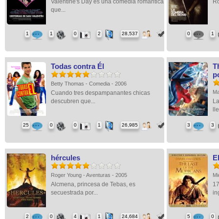
Valentine's Day es una comedia romántica
Ro
que...
1
1
0
2
28,537
0
1
Todas contra Él
T
p
Betty Thomas - Comedia - 2006
Ma
Cuando tres despampanantes chicas
descubren que...
La
ll
25
0
0
1
26,985
3
3
hércules
E
Roger Young - Aventuras - 2005
Mi
Alcmena, princesa de Tebas, es
17
secuestrada por...
in
2
0
4
1
24,684
5
0