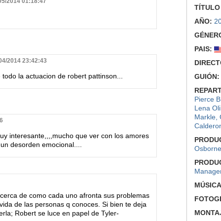
/05/2014 01:18:47
TÍTULO
AÑO:
2
GÉNER
PAIS:
/04/2014 23:42:43
DIRECT
 todo la actuacion de robert pattinson...
GUIÓN:
REPART
Pierce 
Lena Ol
Markle
,
6
Caldero
muy interesante,,,,mucho que ver con los amores
PRODU
 un desorden emocional....
Osborn
PRODU
Manage
MÚSICA
 acerca de como cada uno afronta sus problemas
FOTOGR
 vida de las personas q conoces. Si bien te deja
MONTA
verla; Robert se luce en papel de Tyler-