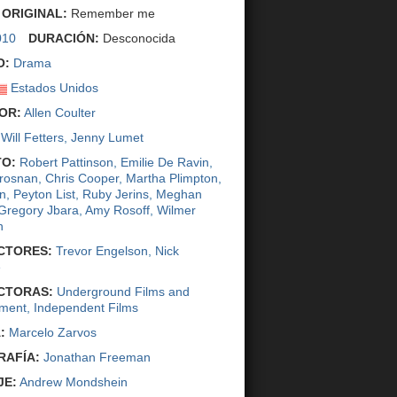
 ORIGINAL:
Remember me
010
DURACIÓN:
Desconocida
O:
Drama
Estados Unidos
OR:
Allen Coulter
Will Fetters
,
Jenny Lumet
O:
Robert Pattinson
,
Emilie De Ravin
,
Brosnan
,
Chris Cooper
,
Martha Plimpton
,
in
,
Peyton List
,
Ruby Jerins
,
Meghan
Gregory Jbara
,
Amy Rosoff
,
Wilmer
n
CTORES:
Trevor Engelson
,
Nick
e
CTORAS:
Underground Films and
ment
,
Independent Films
:
Marcelo Zarvos
AFÍA:
Jonathan Freeman
JE:
Andrew Mondshein