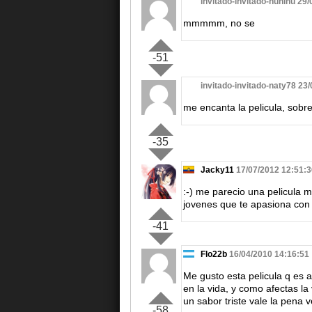
invitado-invitado-nuninu 29
mmmmm, no se
-51
invitado-invitado-naty78 23
me encanta la pelicula, sobre
-35
Jacky11
17/07/2012 12:51:3
:-) me parecio una pelicula 
jovenes que te apasiona con
-41
Flo22b
16/04/2010 14:16:51
Me gusto esta pelicula q es
en la vida, y como afectas la
un sabor triste vale la pena 
-58