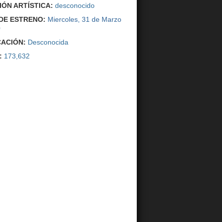
IÓN ARTÍSTICA:
desconocido
DE ESTRENO:
Miercoles, 31 de Marzo
0
CACIÓN:
Desconocida
:
173,632