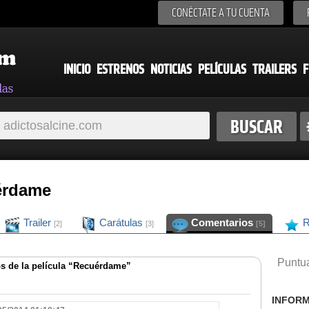
CONÉCTATE A TU CUENTA
INICIO
ESTRENOS
NOTICIAS
PELÍCULAS
TRAILERS
F
érdame
Trailer
Carátulas
Comentarios
R
[2]
[3]
[5]
Puntua
s de la película “Recuérdame”
INFORM