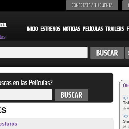
CONÉCTATE A TU CUENTA
INICIO
ESTRENOS
NOTICIAS
PELÍCULAS
TRAILERS
F
scas en las Películas?
Últ
Tok
ES
de A
Sm
osturas
06:1