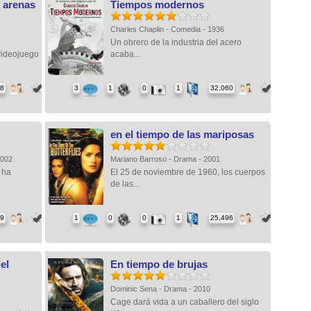
s arenas
Tiempos modernos
Charles Chaplin - Comedia - 1936
Un obrero de la industria del acero
videojuego
acaba...
88
3
1
0
1
32,060
en el tiempo de las mariposas
 2002
Mariano Barroso - Drama - 2001
 ha
El 25 de noviembre de 1960, los cuerpos
de las...
69
1
0
0
1
25,496
el
En tiempo de brujas
Dominic Sena - Drama - 2010
Cage dará vida a un caballero del siglo