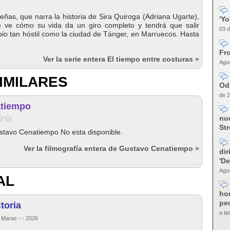
eñas, que narra la historia de Sira Quiroga (Adriana Ugarte),
'Y
e ve cómo su vida da un giro completo y tendrá que salir
03 d
ipio tan hóstil como la ciudad de Tánger, en Marruecos. Hasta
Fro
Ver la serie entera El tiempo entre costuras »
Agos
IMILARES
Od
de 2
tiempo
nue
Str
stavo Cenatiempo No esta disponible.
Ver la filmografía entera de Gustavo Cenatiempo »
dir
'D
Agos
AL
ho
pec
toria
a la
 Maras - - 2026