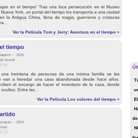
iajan en el tiempo! Tras una loca persecución en el Museo
 Nueva York, un portal del tiempo los transporta a una ciudad
en la Antigua China, llena de magia, guerreros y criaturas
a...
Ver la Película Tom y Jerry: Aventura en el tiempo »
el tiempo
lapisch - - 2025
de l'avenir
Úl
A una treintena de personas de una misma familia se les
e van a heredar una casa abandonada desde hace años.
T
eciben el encargo de hacer el inventario de la casa, donde
ocultos. Entre las...
u
Ver la Película Los colores del tiempo »
E
H
rtido
de
Assayas - - 2024
temps
N
fo