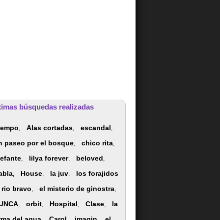
timas búsquedas realizadas
iempo
Alas cortadas
escandal
,
,
,
n paseo por el bosque
chico rita
,
,
lefante
lilya forever
beloved
,
,
,
abla
House
la juv
los forajidos
,
,
,
 rio bravo
el misterio de ginostra
,
,
UNCA
orbit
Hospital
Clase
la
,
,
,
,
rma del agua
Carol
imagin
el
,
,
,