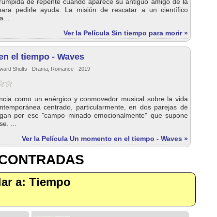
rrumpida de repente cuando aparece su antiguo amigo de la
para pedirle ayuda. La misión de rescatar a un científico
a...
Ver la Película Sin tiempo para morir »
n el tiempo - Waves
dward Shults - Drama, Romance - 2019
ncia como un enérgico y conmovedor musical sobre la vida
ntemporánea centrado, particularmente, en dos parejas de
egan por ese "campo minado emocionalmente" que supone
e. ...
Ver la Película Un momento en el tiempo - Waves »
NCONTRADAS
ilar a: Tiempo