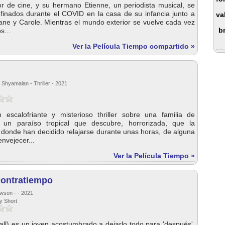
or de cine, y su hermano Etienne, un periodista musical, se
finados durante el COVID en la casa de su infancia junto a
va
ane y Carole. Mientras el mundo exterior se vuelve cada vez
b
s...
Ver la Película Tiempo compartido »
 Shyamalan - Thriller - 2021
 escalofriante y misterioso thriller sobre una familia de
 un paraíso tropical que descubre, horrorizada, que la
 donde han decidido relajarse durante unas horas, de alguna
nvejecer...
Ver la Película Tiempo »
ontratiempo
wson - - 2021
y Short
ll) es un joven acostumbrado a dejarlo todo para 'después'.