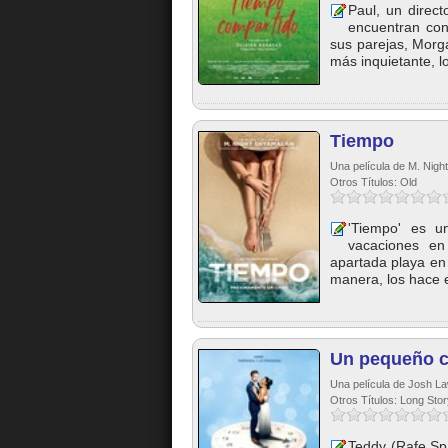
Paul, un direct
encuentran con
sus parejas, Morg
más inquietante, lo
Tiempo
Una película de M. Night
Otros Títulos: Old
'Tiempo' es un
vacaciones en
apartada playa en
manera, los hace e
Un pequeño c
Una película de Josh La
Otros Títulos: Long Stor
Teddy (Rafe Spa