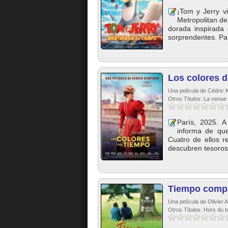
¡Tom y Jerry v
Metropolitan de
dorada inspirada 
sorprendentes. Par
Los colores d
Una película de Cédric K
Otros Títulos: La venue 
París, 2025. 
informa de qu
Cuatro de ellos r
descubren tesoros 
Tiempo compa
Una película de Olivier 
Otros Títulos: Hors du 