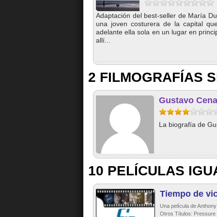
Adaptación del best-seller de María Du
una joven costurera de la capital qu
adelante ella sola en un lugar en princ
allí...
2 FILMOGRAFÍAS S
Gustavo Cena
La biografía de Gu
10 PELÍCULAS IGU
Tiempo de vic
Una película de Anthony
Otros Títulos: Pressure