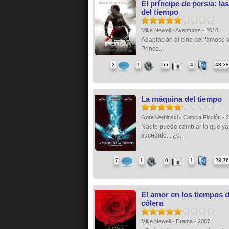
El príncipe de persia: la
del tiempo
Mike Newell - Aventuras - 2010
Adaptación al cine del famoso 
Prince...
2
1
55
4
48,3
La máquina del tiempo
Gore Verbinski - Ciencia Ficción -
Nadie puede cambiar lo que ya
sucedido... ¿o...
7
1
0
1
28,7
El amor en los tiempos d
cólera
Mike Newell - Drama - 2007