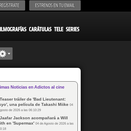
REGÍSTRATE
ESTRENOS EN TU EMAIL
ILMOGRAFÍAS
CARÁTULAS
TELE
SERIES
imas Noticias en Adictos al cine
Teaser tráiler de 'Bad Lieutenant:
yo', una película de Takashi Miike
04
gosto de 2026 a las 06:10:29
Jaafar Jackson acompañará a Will
ith en 'Supermax'
04 de Agosto de 2026 a las
0:18