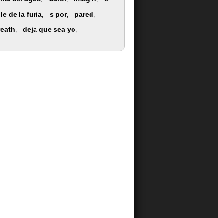
lle de la furia
s por
pared
,
,
,
reath
deja que sea yo
,
,