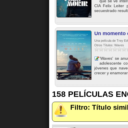
que se ve inte
CIA Felix Leiter 
secuestrado result
Un momento e
Una película de Trey E
Otros Títulos: Waves
'Waves' se anu
adolescente co
jóvenes que nav
crecer y enamorars
158 PELÍCULAS E
Filtro: Título sim