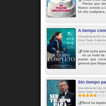
Piensa que ti
Nuevo conoce a L
Un día cualquiera,
A tiempo com
Una película de Eric Gr
Otros Títulos: À plein t
Julie lucha par
en un hotel de 
puesto que corr
general que bloque
Sin tiempo pa
Una película de Cary Joj
Otros Títulos: No Time
Bond ha dejado 