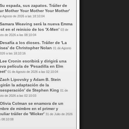
Su espada, sus zapatos. Tráiler de
our Mother Your Mother Your Mother'
e Agosto de 2026 a las 18:10:04
Samara Weaving será la nueva Emma
st en el reinicio de los 'X-Men'
03 de
to de 2026 a las 08:10:04
Desafía a los dioses. Tráiler de 'La
isea' de Christopher Nolan
01 de Agosto
026 a las 18:10:16
Lee Cronin escribirá y dirigirá una
va película de 'Pesadilla en Elm
eet'
01 de Agosto de 2026 a las 02:10:04
Zach Lipovsky y Adam B. Stein
igirán la adaptación de la
esesperación' de Stephen King
01 de
to de 2026 a las 02:10:03
Olivia Colman se enamora de un
mbre de mimbre en el primer y
uliar tráiler de 'Wicker'
31 de Julio de 2026
s 08:10:08