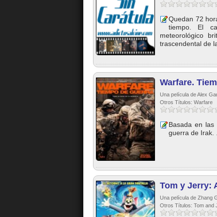
Quedan 72 horas
tiempo. El ca
meteorológico br
trascendental de la
Warfare. Tie
Una película de Alex Gar
Otros Títulos: Warfare
Basada en las 
guerra de Irak. .
Tom y Jerry: 
Una película de Zhang 
Otros Títulos: Tom and