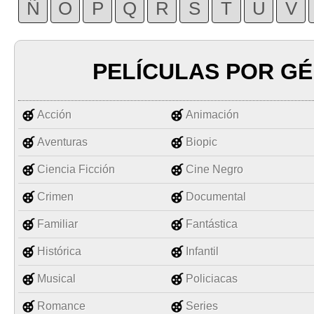
Ñ
O
P
Q
R
S
T
U
V
PELÍCULAS POR G
Acción
Animación
Aventuras
Biopic
Ciencia Ficción
Cine Negro
Crimen
Documental
Familiar
Fantástica
Histórica
Infantil
Musical
Policiacas
Romance
Series