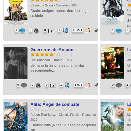
Casey La Scala - Comedia - 2003
Da
Cuatro amigos skaters deciden seguir a
2
su ídolo...
J.
pe
1
0
0
1
10,274
1
1
Guerreros de Antaño
L
Lee Tamahori - Drama - 1994
An
Se narra la historia de una familia
Gi
descendiente...
in
0
0
0
1
3,676
0
2
Alita: Ángel de combate
E
Robert Rodríguez - Ciencia Ficción, Romance -
Ma
2019
Tr
Cuando Alita (Rosa Salazar) se despierta
tr
sin...