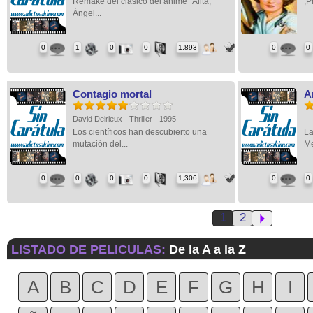
Remake del clásico del anime "Alita,
,P
Ángel...
0
1
0
0
1,893
0
0
Contagio mortal
A
David Delrieux - Thriller - 1995
--
Los científicos han descubierto una
La
mutación del...
Me
0
0
0
0
1,306
0
0
1
2
LISTADO DE PELICULAS:
De la A a la Z
A
B
C
D
E
F
G
H
I