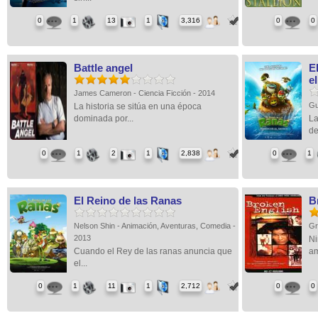
0
1
13
1
3,316
0
0
Battle angel
E
el
James Cameron - Ciencia Ficción - 2014
Gu
La historia se sitúa en una época
dominada por...
La
de
0
1
2
1
2,838
0
1
El Reino de las Ranas
B
Nelson Shin - Animación, Aventuras, Comedia -
Gr
2013
Ni
Cuando el Rey de las ranas anuncia que
am
el...
0
1
11
1
2,712
0
0