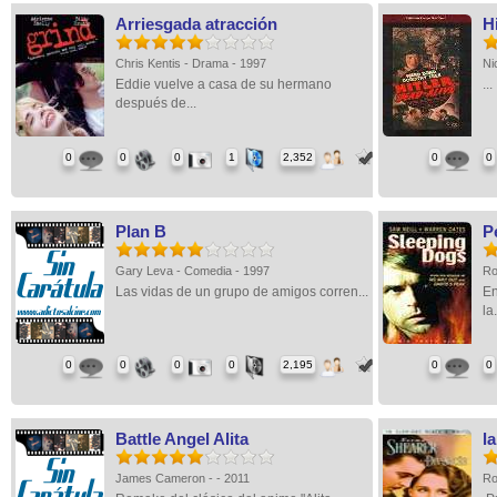
Arriesgada atracción
H
Chris Kentis - Drama - 1997
Ni
Eddie vuelve a casa de su hermano
...
después de...
0
0
0
1
2,352
0
0
Plan B
P
Gary Leva - Comedia - 1997
Ro
Las vidas de un grupo de amigos corren...
En
la.
0
0
0
0
2,195
0
0
Battle Angel Alita
l
James Cameron - - 2011
Ro