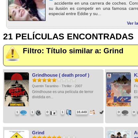
accidente en una carrera de coches. Cons
su ilusión es competir en una famosa carre
especial entre Eddie y su...
Ver l
21 PELÍCULAS ENCONTRADAS
Filtro: Título similar a: Grind
Grindhouse ( death proof )
K
Quentin Tarantino - Thriller - 2007
Fr
Grindhouse es una película de terror
El
dividida en...
es
1
1
0
1
16,449
0
0
Grind
A
c