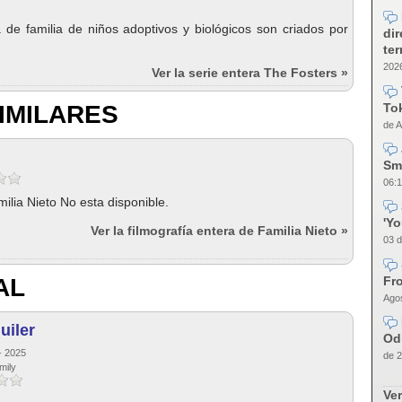
 de familia de niños adoptivos y biológicos son criados por
dir
te
2026
Ver la serie entera The Fosters »
Tok
IMILARES
de A
Sm
06:1
ilia Nieto No esta disponible.
'Y
Ver la filmografía entera de Familia Nieto »
03 d
Fro
AL
Agos
uiler
Od
 - 2025
de 2
mily
Ver