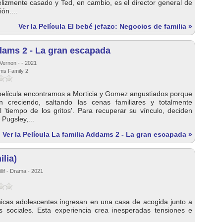
elizmente casado y Ted, en cambio, es el director general de
ón....
Ver la Película El bebé jefazo: Negocios de familia »
dams 2 - La gran escapada
Vernon - - 2021
ams Family 2
película encontramos a Morticia y Gomez angustiados porque
n creciendo, saltando las cenas familiares y totalmente
 'tiempo de los gritos'. Para recuperar su vínculo, deciden
 Pugsley,...
Ver la Película La familia Addams 2 - La gran escapada »
ilia)
llif - Drama - 2021
icas adolescentes ingresan en una casa de acogida junto a
es sociales. Esta experiencia crea inesperadas tensiones e