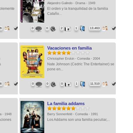
Alejandro Galindo - Drama - 1949
ablemente
El orden y la tranquilidad de la familia
Cataño...
86
0
0
2
1
13,463
Vacaciones en familia
5
Christopher Erskin - Comedia - 2004
s
Nate Johnson (Cedric The Entertainer) se
pone en...
36
0
0
0
1
11,510
La familia addams
ia - 1948
Barry Sonnenfeld - Comedia - 1991
uaciones
Los Addams son una familia peculiar,...