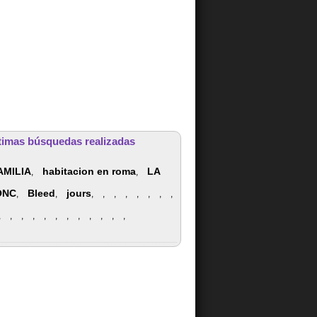
timas búsquedas realizadas
AMILIA
habitacion en roma
LA
,
,
ONC
Bleed
jours
,
,
,
,
,
,
,
,
,
,
,
,
,
,
,
,
,
,
,
,
,
,