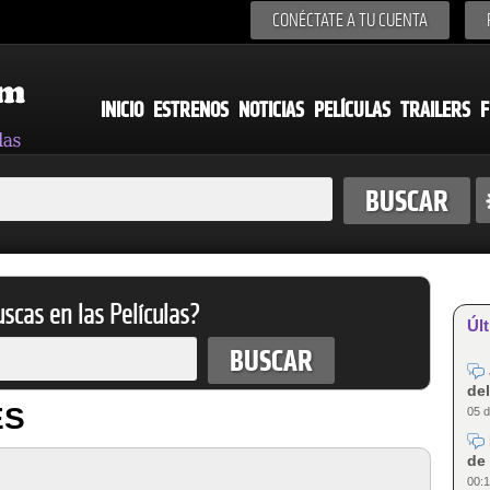
CONÉCTATE A TU CUENTA
INICIO
ESTRENOS
NOTICIAS
PELÍCULAS
TRAILERS
F
scas en las Películas?
Últ
del
ES
05 d
de 
00:1