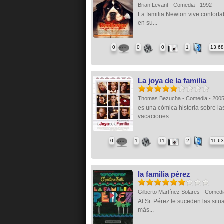
Brian Levant - Comedia - 1992
La familia Newton vive confort
en su...
0
0
0
1
13,6
La joya de la familia
Thomas Bezucha - Comedia - 200
es una cómica historia sobre la
vacaciones...
0
1
11
2
11,6
la familia pérez
Gilberto Martínez Solares - Comed
Al Sr. Pérez le suceden las sit
más...