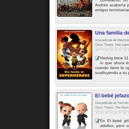
cometieron un
Andrés acabaría p
amigos terminarían
Una familia d
Una película de Rasmus 
Otros Títulos: Helt supe
Hedvig tiene 11
lo que ahora é
cuando tiene la o
sustituyendo a su 
El bebé jefaz
Una película de Tom Mc
Otros Títulos: The Bos
En El bebé jef
adultos, pero 