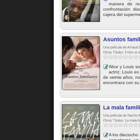
manera de re
confrontación: di
cajera del superm
Asuntos famil
Una película de Arnaud 
Otros Títulos: Frère et 
Alice y Louis 
actriz; Louis e
de veinte años, no
encontrara con su.
La mala famil
Una película de Nacho A.
Otros Títulos: La mala fa
A los dieciocho