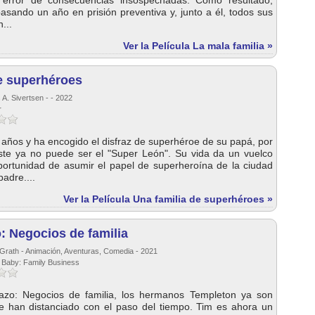
 error de consecuencias insospechadas. Como resultado,
asando un año en prisión preventiva y, junto a él, todos sus
...
Ver la Película La mala familia »
e superhéroes
A. Sivertsen - - 2022
r
 años y ha encogido el disfraz de superhéroe de su papá, por
ste ya no puede ser el "Super León". Su vida da un vuelco
portunidad de asumir el papel de superheroína de la ciudad
padre....
Ver la Película Una familia de superhéroes »
o: Negocios de familia
Grath - Animación, Aventuras, Comedia - 2021
s Baby: Family Business
azo: Negocios de familia, los hermanos Templeton ya son
se han distanciado con el paso del tiempo. Tim es ahora un