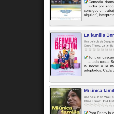
Comedia dramá
lucha por enco
consigue un trabaj
alquiler", interpret
La familia Be
Una película de Joaquí
Otros Títulos: La famili
Toni, un cascar
a toda costa. S
la noche a la ma
adoptados: Cada u
Mi única famil
Una película de Mike Le
Otros Títulos: Hard Tru
Para Pansy la v