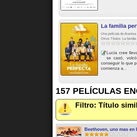
La familia per
Una película de Arantxa
Otros Títulos: La familia
Lucía cree llev
se casó, volcó
conseguir lo que p
comienza a...
157 PELÍCULAS E
Filtro: Título sim
Beethoven, uno mas en l