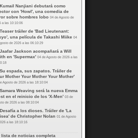
Kumail Nanjiani debutará como
ector con 'Howl', una comedia de
rror sobre hombres lobo
04 de Agosto de
 a las 10:10:06
Teaser tráiler de 'Bad Lieutenant:
yo', una película de Takashi Miike
04
gosto de 2026 a las 06:10:29
Jaafar Jackson acompañará a Will
ith en 'Supermax'
04 de Agosto de 2026 a las
0:18
Su espada, sus zapatos. Tráiler de
our Mother Your Mother Your Mother'
e Agosto de 2026 a las 18:10:04
Samara Weaving será la nueva Emma
st en el reinicio de los 'X-Men'
03 de
to de 2026 a las 08:10:04
Desafía a los dioses. Tráiler de 'La
isea' de Christopher Nolan
01 de Agosto
026 a las 18:10:16
 lista de noticias completa