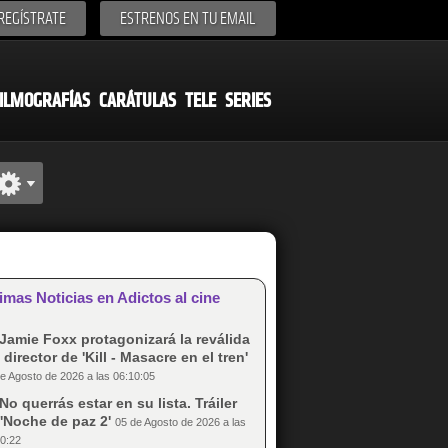
REGÍSTRATE
ESTRENOS EN TU EMAIL
ILMOGRAFÍAS
CARÁTULAS
TELE
SERIES
imas Noticias en Adictos al cine
Jamie Foxx protagonizará la reválida
 director de 'Kill - Masacre en el tren'
e Agosto de 2026 a las 06:10:05
No querrás estar en su lista. Tráiler
'Noche de paz 2'
05 de Agosto de 2026 a las
0:22