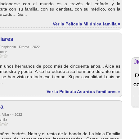
lacionarse con el mundo es a través del enfado y la
scute con su familia, con su dentista, con su médico, con la
ercado… Su...
Ver la Película Mi única familia »
iares
Desplechin - Drama - 2022
soeur
Úl
son unos hermanos de poco más de cincuenta años... Alice es
s maestro y poeta. Alice ha odiado a su hermano durante más
F
 se han visto en todo ese tiempo. Si por casualidad Louis se
..
C
Ver la Película Asuntos familiares »
,
ia
 Villar - - 2022
milia
 años, Andrés, Nata y el resto de la banda de La Mala Familia