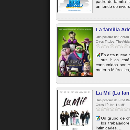
padre de familia f
un fondo de inversi
La familia Ad
Una película de Conrad 
Otros Títulos: The Add
En esta nueva 
sus hijos está
consumidos por el
meter a Miércoles,
La Mif (La fam
Una película de Fred Bai
Otros Títulos: La Mif
Un grupo de ch
los trabajador
intimidades. ...