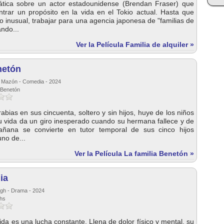
tica sobre un actor estadounidense (Brendan Fraser) que
ntrar un propósito en la vida en el Tokio actual. Hasta que
o inusual, trabajar para una agencia japonesa de "familias de
ando...
Ver la Película Familia de alquiler »
netón
n Mazón - Comedia - 2024
a Benetón
rabias en sus cincuenta, soltero y sin hijos, huye de los niños
u vida da un giro inesperado cuando su hermana fallece y de
ñana se convierte en tutor temporal de sus cinco hijos
no de...
Ver la Película La familia Benetón »
ia
igh - Drama - 2024
ths
ida es una lucha constante. Llena de dolor físico y mental, su