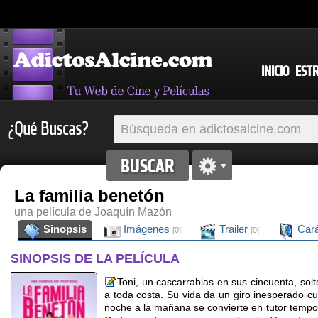
INICIO
EST
¿Qué Buscas?
La familia benetón
una película de Joaquín Mazón
Sinopsis
Imágenes
Trailer
Cará
[0]
[0]
SINOPSIS DE LA PELÍCULA
Toni, un cascarrabias en sus cincuenta, solte
a toda costa. Su vida da un giro inesperado c
noche a la mañana se convierte en tutor tempor