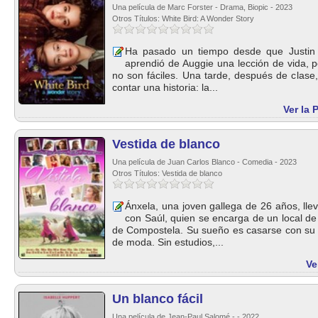
Una película de Marc Forster - Drama, Biopic - 2023
Otros Títulos: White Bird: A Wonder Story
Ha pasado un tiempo desde que Justin fu
aprendió de Auggie una lección de vida, p
no son fáciles. Una tarde, después de clase,
contar una historia: la...
Ver la 
Vestida de blanco
Una película de Juan Carlos Blanco - Comedia - 2023
Otros Títulos: Vestida de blanco
Ánxela, una joven gallega de 26 años, ll
con Saúl, quien se encarga de un local de
de Compostela. Su sueño es casarse con su 
de moda. Sin estudios,...
Ve
Un blanco fácil
Una película de Jean-Paul Salomé - - 2022