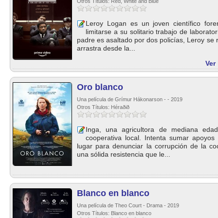
Otros Títulos: Red, White and Blue
Leroy Logan es un joven científico fo
limitarse a su solitario trabajo de labora
padre es asaltado por dos policías, Leroy se
arrastra desde la...
Ver
Oro blanco
Una película de Grímur Hákonarson - - 2019
Otros Títulos: Héraðið
Inga, una agricultora de mediana edad
cooperativa local. Intenta sumar apoyos 
lugar para denunciar la corrupción de la c
una sólida resistencia que le...
Blanco en blanco
Una película de Theo Court - Drama - 2019
Otros Títulos: Blanco en blanco