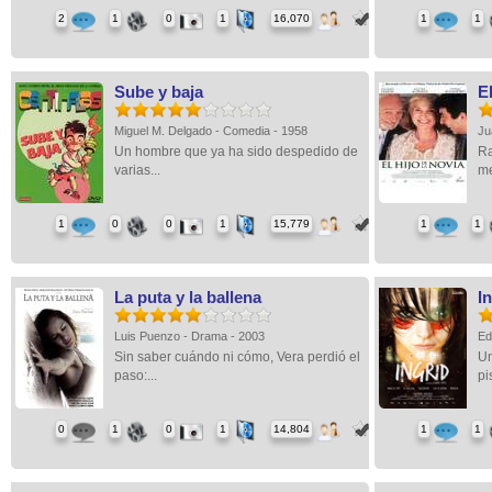
2
1
0
1
16,070
1
1
Sube y baja
El
Miguel M. Delgado - Comedia - 1958
Ju
Un hombre que ya ha sido despedido de
Ra
varias...
me
1
0
0
1
15,779
1
1
La puta y la ballena
I
Luis Puenzo - Drama - 2003
Ed
Sin saber cuándo ni cómo, Vera perdió el
Un
paso:...
pis
0
1
0
1
14,804
1
1