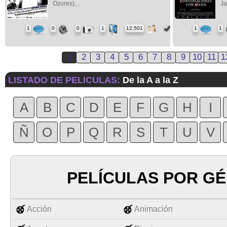
Ozores),...
Ja
1
0
0
1
12,501
1
1
1
2
3
4
5
6
7
8
9
10
11
1
LISTADO DE PELICULAS:
De la A a la Z
A
B
C
D
E
F
G
H
I
Ñ
O
P
Q
R
S
T
U
V
PELÍCULAS POR G
Acción
Animación