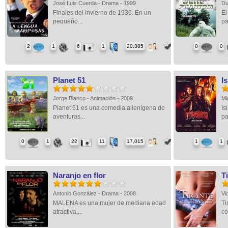
José Luis Cuerda - Drama - 1999
Du
Finales del invierno de 1936. En un
El
pequeño...
pa
2
1
6
1
20,385
0
0
Planet 51
Is
Jorge Blanco - Animación - 2009
Mi
Planet 51 es una comedia alienígena de
Is
aventuras...
pa
0
1
22
11
17,015
1
1
Naranjo en flor
T
Antonio González - Drama - 2008
Vi
MALENA es una mujer de mediana edad
Ti
atractiva,...
có