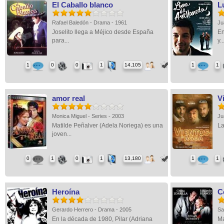
El Caballo blanco
L
Rafael Baledón - Drama - 1961
Ju
Joselito llega a Méjico desde España
En
para...
y..
1
0
0
1
14,105
1
1
amor real
V
Monica Miguel - Series - 2003
Ju
Matilde Peñalver (Adela Noriega) es una
La
joven...
0
1
0
1
13,180
1
1
Heroína
C
Gerardo Herrero - Drama - 2005
Sa
En la década de 1980, Pilar (Adriana
Ma