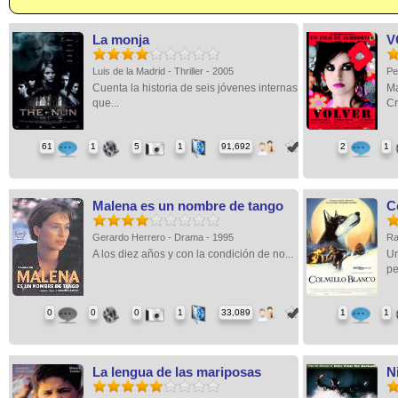
La monja
V
Luis de la Madrid - Thriller - 2005
Pe
Cuenta la historia de seis jóvenes internas
Ma
que...
Cr
61
1
5
1
91,692
2
1
Malena es un nombre de tango
C
Gerardo Herrero - Drama - 1995
Ra
A los diez años y con la condición de no...
Un
pe
0
0
0
1
33,089
1
1
La lengua de las mariposas
N