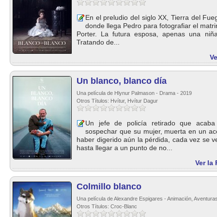
En el preludio del siglo XX, Tierra del Fuego
donde llega Pedro para fotografiar el matr
Porter. La futura esposa, apenas una niña
Tratando de...
Ve
Un blanco, blanco día
Una película de Hlynur Palmason - Drama - 2019
Otros Títulos: Hvítur, Hvítur Dagur
Un jefe de policía retirado que acab
sospechar que su mujer, muerta en un acci
haber digerido aún la pérdida, cada vez se 
hasta llegar a un punto de no...
Ver la
Colmillo blanco
Una película de Alexandre Espigares - Animación, Aventura
Otros Títulos: Croc-Blanc