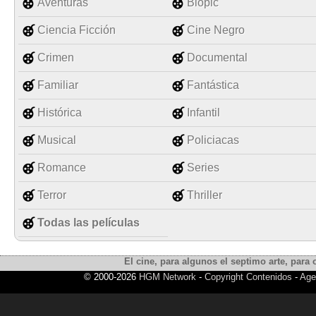
Aventuras
Biopic
Ciencia Ficción
Cine Negro
Crimen
Documental
Familiar
Fantástica
Histórica
Infantil
Musical
Policiacas
Romance
Series
Terror
Thriller
Todas las películas
El cine, para algunos el septimo arte, para o
© 2000-2026
HGM Network
-
Copyright Contenidos
-
Age