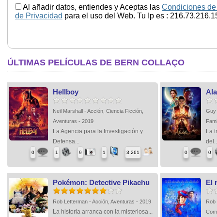
Al añadir datos, entiendes y Aceptas las
Condiciones de
de Privacidad
para el uso del Web. Tu Ip es : 216.73.216.1
ÚLTIMAS PELÍCULAS DE BERN COLLAÇO
Hellboy
Al
Neil Marshall - Acción, Ciencia Ficción,
Guy 
Aventuras - 2019
Fami
La Agencia para la Investigación y
La t
Defensa...
del..
0
1
9
1
3,261
0
0
Pokémon: Detective Pikachu
El 
Rob Letterman - Acción, Aventuras - 2019
Rob 
La historia arranca con la misteriosa...
Come