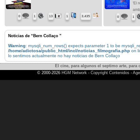
'El 
ambi
0
1
13
1
3,435
0
1
Noticias de “Bern Collaço ”
Warning
: mysqli_num_rows() expects parameter 1 to be mysqli_res
/home/adictosa/public_html/incl/noticias_filmografia.php
on l
lo sentimos actualmente no hay noticias de Bern Collaço
El cine, para algunos el septimo arte, para o
© 2000-2026
HGM Network
-
Copyright Contenidos
-
Age