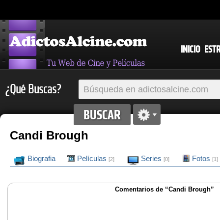
INICIO
EST
¿Qué Buscas?
Candi Brough
Biografia
Películas
Series
Fotos
[2]
[0]
[1]
Comentarios de “Candi Brough”