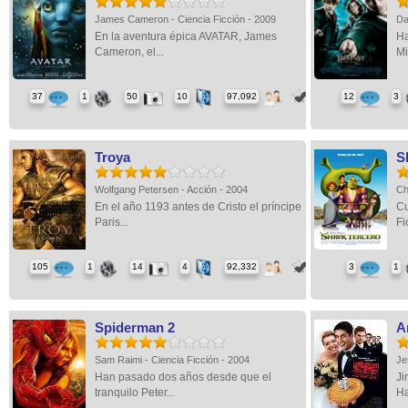
James Cameron - Ciencia Ficción - 2009
Da
En la aventura épica AVATAR, James
Ha
Cameron, el...
Mi
37
1
50
10
97,092
12
3
Troya
S
Wolfgang Petersen - Acción - 2004
Ch
En el año 1193 antes de Cristo el príncipe
Cu
Paris...
Fi
105
1
14
4
92,332
3
1
Spiderman 2
A
Sam Raimi - Ciencia Ficción - 2004
Je
Han pasado dos años desde que el
Ji
tranquilo Peter...
Ha