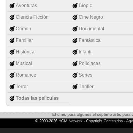
Aventuras
Biopic
Ciencia Ficción
Cine Negro
Crimen
Documental
Familiar
Fantástica
Histórica
Infantil
Musical
Policiacas
Romance
Series
Terror
Thriller
Todas las películas
El cine, para algunos el septimo arte, para o
© 2000-2026
HGM Network
-
Copyright Contenidos
-
Age