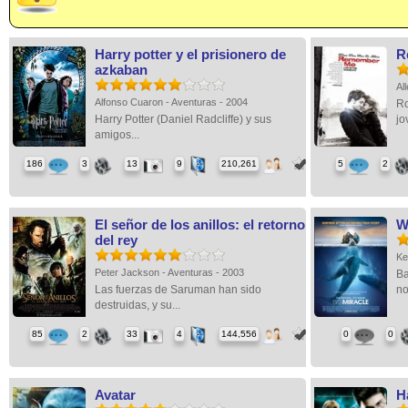
Harry potter y el prisionero de
R
azkaban
Al
Alfonso Cuaron - Aventuras - 2004
Ro
Harry Potter (Daniel Radcliffe) y sus
jo
amigos...
186
3
13
9
210,261
5
2
El señor de los anillos: el retorno
W
del rey
Ke
Peter Jackson - Aventuras - 2003
Ba
Las fuerzas de Saruman han sido
no
destruidas, y su...
85
2
33
4
144,556
0
0
Avatar
Ha