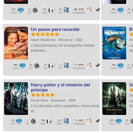
21
1
51
6
86,335
20
0
Un paseo para recordar
B
Adam Shankman - Romance - 2002
An
Cada primavera, en la pequeña ciudad
La
portuaria...
do
80
0
0
1
77,650
16
1
Harry potter y el misterio del
V
príncipe
St
David Yates - Aventuras - 2008
La
Con dieciséis años cumplidos, Harry inicia
XIX
el...
6
1
28
12
71,982
30
0