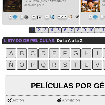
Bella Swan (Kristen Stewart) cae
Un
desolada por la...
co
4
1
31
22
60,828
4
1
1
2
3
4
5
6
7
8
9
10
11
1
LISTADO DE PELICULAS:
De la A a la Z
A
B
C
D
E
F
G
H
I
Ñ
O
P
Q
R
S
T
U
V
PELÍCULAS POR G
Acción
Animación