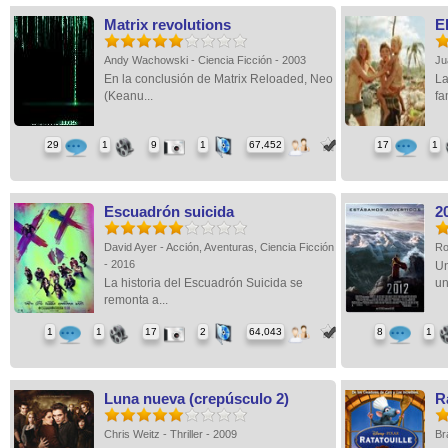
Matrix revolutions
E
Andy Wachowski - Ciencia Ficción - 2003
Ju
En la conclusión de Matrix Reloaded, Neo
La
(Keanu...
fam
29
1
9
1
67,452
17
1
Escuadrón suicida
2
David Ayer - Acción, Aventuras, Ciencia Ficción
Ro
- 2016
Un
La historia del Escuadrón Suicida se
un
remonta a...
1
1
17
2
64,043
8
1
Luna nueva (crepúsculo 2)
R
Chris Weitz - Thriller - 2009
Br