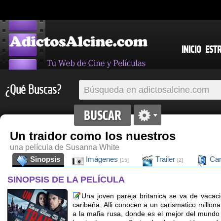
INICIO
EST
¿Qué Buscas?
Un traidor como los nuestros
una película de Susanna White
Sinopsis
Imágenes
Trailer
Car
[15]
[2]
SINOPSIS DE LA PELÍCULA
Una joven pareja britanica se va de vacaci
caribeña. Alli conocen a un carismatico millon
a la mafia rusa, donde es el mejor del mundo