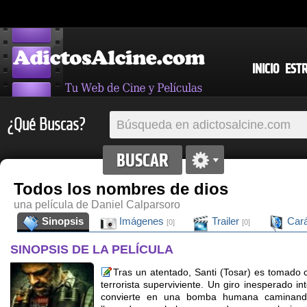
INICIO
EST
¿Qué Buscas?
Todos los nombres de dios
una película de Daniel Calparsoro
Sinopsis
Imágenes
Trailer
Cará
[0]
[0]
SINOPSIS DE LA PELÍCULA
Tras un atentado, Santi (Tosar) es tomado
terrorista superviviente. Un giro inesperado i
convierte en una bomba humana caminand