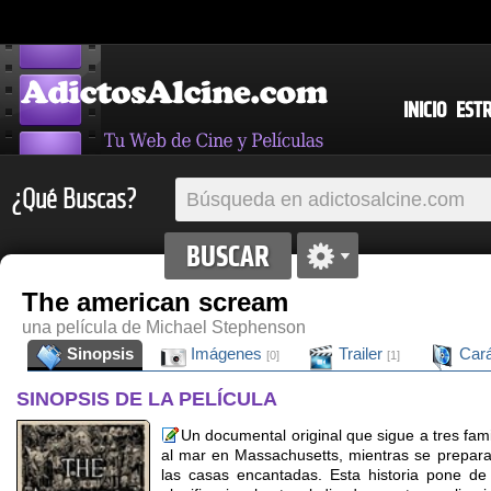
INICIO
EST
¿Qué Buscas?
The american scream
una película de Michael Stephenson
Sinopsis
Imágenes
Trailer
Cará
[0]
[1]
SINOPSIS DE LA PELÍCULA
Un documental original que sigue a tres fam
al mar en Massachusetts, mientras se prepara
las casas encantadas. Esta historia pone de 