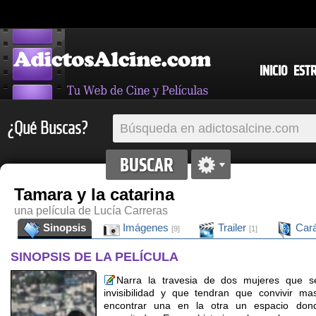
INICIO
EST
¿Qué Buscas?
Tamara y la catarina
una película de Lucía Carreras
Sinopsis
Imágenes
Trailer
Cará
[9]
[1]
SINOPSIS DE LA PELÍCULA
Narra la travesia de dos mujeres que s
invisibilidad y que tendran que convivir m
encontrar una en la otra un espacio don