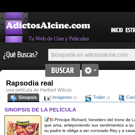
INICIO
EST
¿Qué Buscas?
Rapsodia real
una película de Herbert Wilcox
Sinopsis
Imágenes
Trailer
Cará
[0]
[0]
SINOPSIS DE LA PELÍCULA
El Principe Richard, heredero del trono de La
que ama, anteponiendo sus sentimientos a su
su padre le obliga a ser coronado Rey y a casa