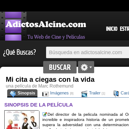
INICIO
EST
¿Qué Buscas?
Mi cita a ciegas con la vida
una película de Marc Rothemund
Sinopsis
Imágenes
Trailer
Cará
[8]
[1]
SINOPSIS DE LA PELÍCULA
Del director de la pelicula nominada al
increible e inspiradora historia de un promet
supera la adversidad con una determinacion 