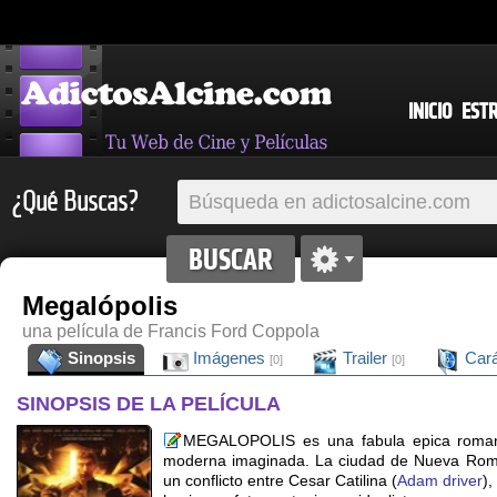
INICIO
EST
¿Qué Buscas?
Megalópolis
una película de Francis Ford Coppola
Sinopsis
Imágenes
Trailer
Cará
[0]
[0]
SINOPSIS DE LA PELÍCULA
MEGALOPOLIS es una fabula epica roma
moderna imaginada. La ciudad de Nueva Roma
un conflicto entre Cesar Catilina (
Adam driver
),