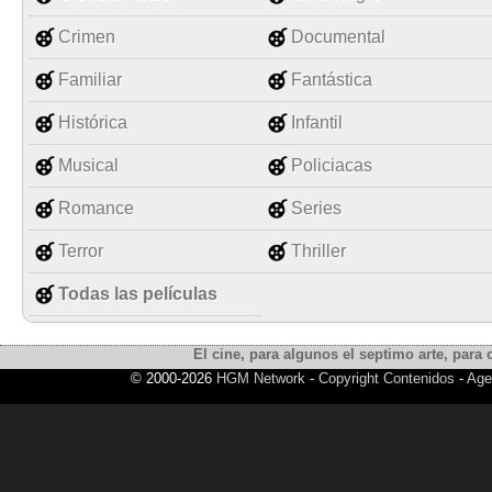
Crimen
Documental
Familiar
Fantástica
Histórica
Infantil
Musical
Policiacas
Romance
Series
Terror
Thriller
Todas las películas
El cine, para algunos el septimo arte, para o
© 2000-2026
HGM Network
-
Copyright Contenidos
-
Age