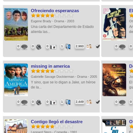
Ofreciendo esperanzas
E
Eugene Brady - Drama - 2003
Ot
Una carta del Departamento de Estado
An
alienta las...
de
0
0
0
1
2,960
0
0
missing in america
D
Gabrielle Savage Dockterman - Drama - 2005
Jo
Y sino, que se lo digan a Jake, un héroe
El
de la...
gu
0
0
0
1
2,449
0
0
Contigo llegó el desastre
O
Leonard Stern - Comedia - 1991
E.