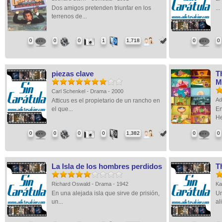
Dos amigos pretenden triunfar en los
...
terrenos de...
0
0
0
1
1,718
0
0
piezas clave
T
M
Carl Schenkel - Drama - 2000
Ad
Atticus es el propietario de un rancho en
el que...
En
He
0
0
0
0
1,382
0
0
La Isla de los hombres perdidos
T
Richard Oswald - Drama - 1942
Ka
En una alejada isla que sirve de prisión,
Un
un...
al