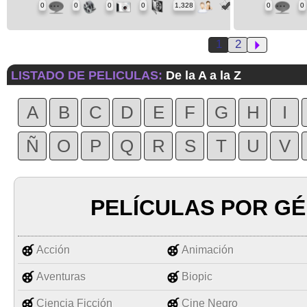
0
0
0
0
1,328
0
0
1
2
LISTADO DE PELICULAS:
De la A a la Z
A
B
C
D
E
F
G
H
I
Ñ
O
P
Q
R
S
T
U
V
PELÍCULAS POR G
Acción
Animación
Aventuras
Biopic
Ciencia Ficción
Cine Negro