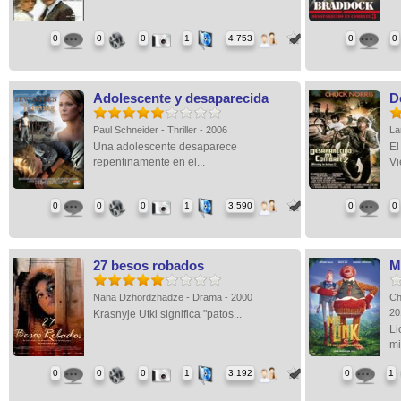
0
0
0
1
4,753
0
0
Adolescente y desaparecida
D
Paul Schneider - Thriller - 2006
La
Una adolescente desaparece
El
repentinamente en el...
Vi
0
0
0
1
3,590
0
0
27 besos robados
M
Nana Dzhordzhadze - Drama - 2000
Ch
2
Krasnyje Utki significa "patos...
Li
mi
0
0
0
1
3,192
0
1