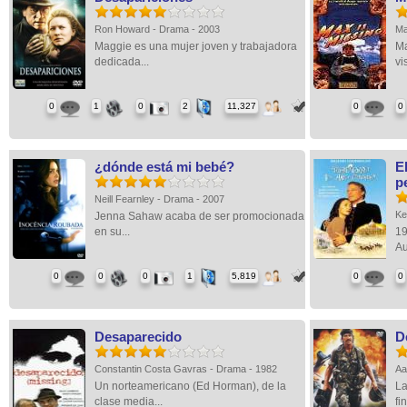
Ron Howard - Drama - 2003
Ma
Maggie es una mujer joven y trabajadora
Ma
dedicada...
vis
0
1
0
2
11,327
0
0
¿dónde está mi bebé?
E
p
Neill Fearnley - Drama - 2007
Ke
Jenna Sahaw acaba de ser promocionada
en su...
19
Au
0
0
0
1
5,819
0
0
Desaparecido
D
Constantin Costa Gavras - Drama - 1982
Aa
Un norteamericano (Ed Horman), de la
La
clase media...
fin