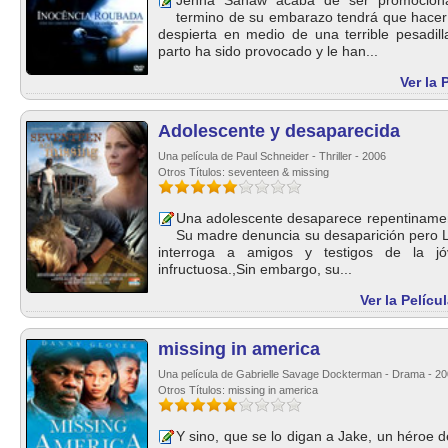
Jenna Sahaw acaba de ser promocion
termino de su embarazo tendrá que hacer 
despierta en medio de una terrible pesadil
parto ha sido provocado y le han...
Ver la
Adolescente y desaparecida
Una película de Paul Schneider - Thriller - 2006
Otros Títulos: seventeen & missing
Una adolescente desaparece repentinament
Su madre denuncia su desaparición pero Lo
interroga a amigos y testigos de la j
infructuosa.,Sin embargo, su...
Ver la Pelíc
missing in america
Una película de Gabrielle Savage Dockterman - Drama - 2
Otros Títulos: missing in america
Y sino, que se lo digan a Jake, un héroe 