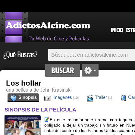
INICIO
EST
¿Qué Buscas?
Los hollar
una película de John Krasinski
Sinopsis
Imágenes
Trailer
Car
[10]
[1]
SINOPSIS DE LA PELÍCULA
En este reconfortante drama con toques 
obligado a dejar un trabajo sin futuro en Nue
natal del centro de los Estados Unidos cuando 