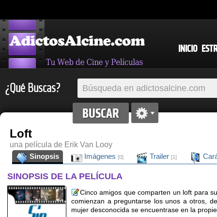
INICIO
EST
¿Qué Buscas?
Loft
una película de Erik Van Looy
Sinopsis
Imágenes
Trailer
Cará
[0]
[1]
SINOPSIS DE LA PELÍCULA
Cinco amigos que comparten un loft para su
comienzan a preguntarse los unos a otros, d
mujer desconocida se encuentrase en la propi