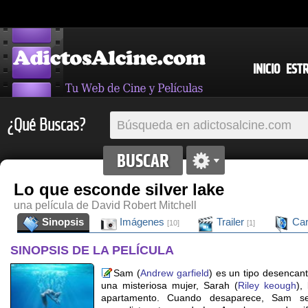
INICIO
EST
¿Qué Buscas?
Lo que esconde silver lake
una película de David Robert Mitchell
Sinopsis
Imágenes
Trailer
Car
[10]
[1]
SINOPSIS DE LA PELÍCULA
Sam (
Andrew garfield
) es un tipo desenca
una misteriosa mujer, Sarah (
Riley keough
),
apartamento. Cuando desaparece, Sam 