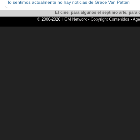
lo sentimos actualmente no hay noticias de Grace Van Patten
El cine, para algunos el septimo arte, para o
© 2000-2026
HGM Network
-
Copyright Contenidos
-
Age