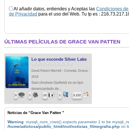
Al añadir datos, entiendes y Aceptas las
Condiciones de
de Privacidad
para el uso del Web. Tu Ip es : 216.73.217.1
ÚLTIMAS PELÍCULAS DE GRACE VAN PATTEN
Lo que esconde Silver Lake
David Robert Mitchell - Comedia, Drama -
2018
Sam (Andrew Garfield) es un tipo
desencantado de...
0
1
10
1
3,152
Noticias de “Grace Van Patten ”
Warning
: mysqli_num_rows() expects parameter 1 to be mysqli_res
/home/adictosa/public_html/incl/noticias_filmografia.php
on l