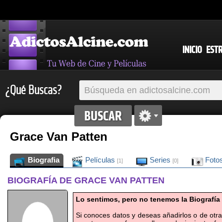
INICIO
EST
¿Qué Buscas?
Grace Van Patten
Biografia
Películas
Series
Foto
[1]
[0]
BIOGRAFÍA DE GRACE VAN PATTEN
Lo sentimos, pero no tenemos la Biografía
Si conoces datos y deseas añadirlos o de otr