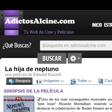
INICIO
EST
¿Qué Buscas?
La hija de neptuno
una película de Edward Buzzell
Sinopsis
Imágenes
Trailer
Cará
[0]
[0]
SINOPSIS DE LA PELÍCULA
Uno de los mas conseguidos musicales acua
”latin lover” Ricardo Montalban viviendo
destacar la colaboracion de Buster Keaton en e