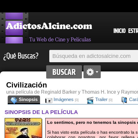
INICIO
EST
¿Qué Buscas?
Civilización
una película de Reginald Barker y Thomas H. Ince y Raymo
Sinopsis
Imágenes
Trailer
Cará
[0]
[0]
SINOPSIS DE LA PELÍCULA
Lo sentimos, pero no tenemos la sinopsis d
Si has visto esta película o has encontrato la
colaborar con nosotros, por favor rellena 