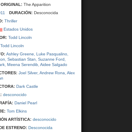
 ORIGINAL:
The Apparition
011
DURACIÓN:
Desconocida
O:
Thriller
Estados Unidos
OR:
Todd Lincoln
Todd Lincoln
O:
Ashley Greene
,
Luke Pasqualino
,
ton
,
Sebastian Stan
,
Suzanne Ford
,
ark
,
Meena Serendib
,
Aidee Salgado
CTORES:
Joel Silver
,
Andrew Rona
,
Alex
an
CTORA:
Dark Castle
:
desconocido
AFÍA:
Daniel Pearl
JE:
Tom Elkins
IÓN ARTÍSTICA:
desconocido
DE ESTRENO:
Desconocida