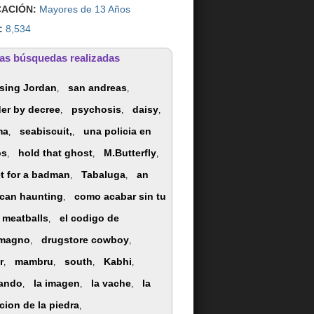
CACIÓN:
Mayores de 13 Años
:
8,534
as búsquedas realizadas
sing Jordan
san andreas
,
,
er by decree
psychosis
daisy
,
,
,
ma
seabiscuit,
una policia en
,
,
os
hold that ghost
M.Butterfly
,
,
,
et for a badman
Tabaluga
an
,
,
can haunting
como acabar sin tu
,
meatballs
el codigo de
,
omagno
drugstore cowboy
,
,
r
mambru
south
Kabhi
,
,
,
,
ando
la imagen
la vache
la
,
,
,
cion de la piedra
,