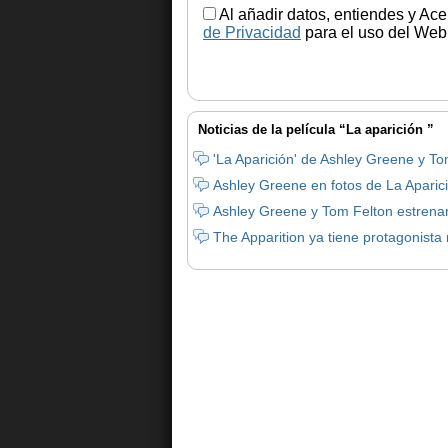
Al añadir datos, entiendes y Ace
de Privacidad
para el uso del Web.
Noticias de la película “La aparición ”
'La Aparición' de Ashley Greene y T
Ashley Greene en fotos de La Aparic
Ashley Greene y Tom Felton estrenar
The Apparition ya tiene protagonista