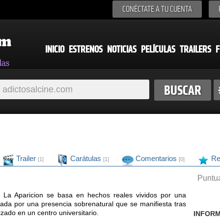
CONÉCTATE A TU CUENTA
INICIO
ESTRENOS
NOTICIAS
PELÍCULAS
TRAILERS
F
Trailer
Carátulas
Comentarios
Re
[1]
[1]
[0]
Puntua
 La Aparicion se basa en hechos reales vividos por una
ada por una presencia sobrenatural que se manifiesta tras
zado en un centro universitario.
INFORM