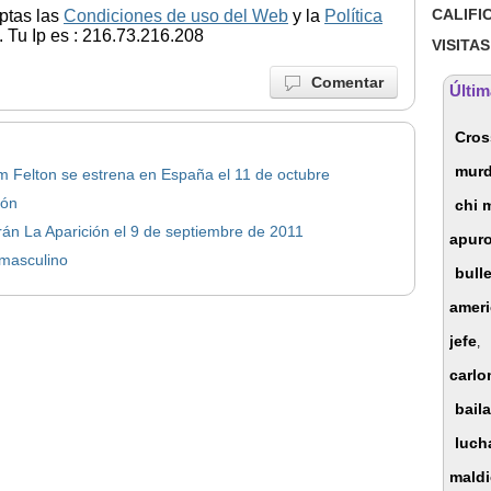
CALIFI
ptas las
Condiciones de uso del Web
y la
Política
 Tu Ip es : 216.73.216.208
VISITAS
Comentar
Últim
Cros
murd
om Felton se estrena en España el 11 de octubre
ión
chi 
án La Aparición el 9 de septiembre de 2011
apur
 masculino
bull
ameri
jefe
,
carl
baila
luch
maldi