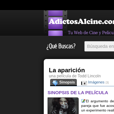
¿Qué Buscas?
La aparición
una película de Todd Lincoln
Sinopsis
Imágenes
[3]
SINOPSIS DE LA PELÍCULA
El argumento de
pareja que fue acos
un experimento reali