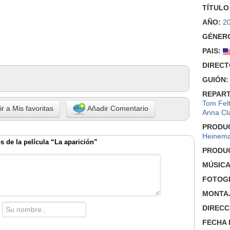
TÍTULO
AÑO:
2
GÉNER
PAIS:
DIRECT
GUIÓN:
REPART
Tom Fel
r a Mis favoritas
Añadir Comentario
Anna Cl
PRODU
Heinem
 de la película “La aparición”
PRODU
MÚSICA
FOTOGR
MONTA
DIRECC
FECHA 