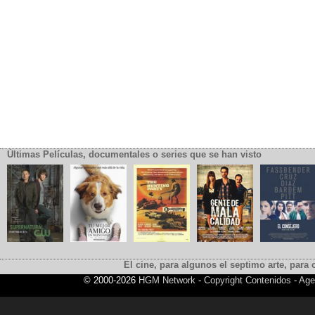
Últimas Películas, documentales o series que se han visto
El cine, para algunos el septimo arte, para o
© 2000-2026
HGM Network
-
Copyright Contenidos
-
Age