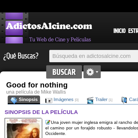
INICIO
EST
¿Qué Buscas?
Good for nothing
una película de Mike Wallis
Sinopsis
Imágenes
Trailer
Cará
[0]
[1]
SINOPSIS DE LA PELÍCULA
Una joven mujer inglesa emigra al rancho de
el camino por un forajido robusto - llevandolo
Occidente.