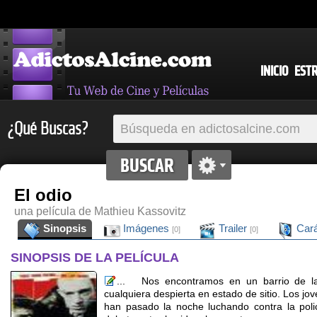
INICIO
EST
¿Qué Buscas?
El odio
una película de Mathieu Kassovitz
Sinopsis
Imágenes
Trailer
Cará
[0]
[0]
SINOPSIS DE LA PELÍCULA
... Nos encontramos en un barrio de la 
cualquiera despierta en estado de sitio. Los j
han pasado la noche luchando contra la poli