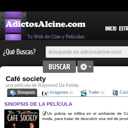
INICIO
EST
¿Qué Buscas?
Café society
una película de Raymond De Felitta
Sinopsis
Imágenes
Trailer
Cará
[0]
[0]
SINOPSIS DE LA PELÍCULA
Un policia se infiltra en el ambiente de C
moda, para tratar de descubrir una red de prost