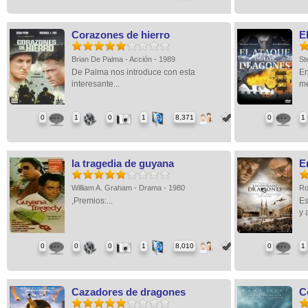
Corazones de hierro
E
Brian De Palma - Acción - 1989
St
De Palma nos introduce con esta
En
interesante...
me
0
1
0
1
8,371
0
1
la tragedia de guyana
E
William A. Graham - Drama - 1980
Ro
,Premios:...
Es
y 
0
0
0
1
8,010
0
1
Cazadores de dragones
C