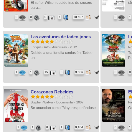
El señor Wilson decide irse de crucero
(J
para...
0
0
0
1
10,607
0
1
Las aventuras de tadeo jones
L
Enrique Gato - Aventuras - 2012
No
Debido a una fortuita confusión, Tadeo,
Tr
un...
Po
1
1
15
3
9,586
0
0
Corazones Rebeldes
E
Stephen Walker - Documental - 2007
Pa
Se anuncian como "Mayores portándose...
Go
1
1
0
1
9,184
0
1