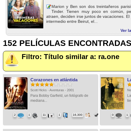
Marion y Ben son dos treintañeros paris
Tinder. Tienen muy poco en común, pe
atraen, deciden irse juntos de vacaciones. El
intermedio entre Beirut, el...
Ver l
152 PELÍCULAS ENCONTRADA
Filtro: Título similar a: ra.one
Corazones en atlántida
L
Scott Hicks - Aventuras - 2001
Ne
Para Bobby Garfield, un fotógrafo de
La
mediana...
ti
2
1
11
1
16,300
0
1