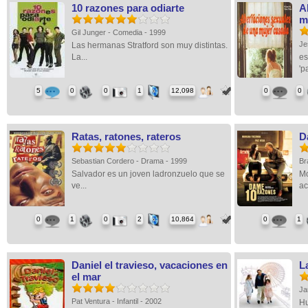
10 razones para odiarte
A
m
Gil Junger - Comedia - 1999
Je
Las hermanas Stratford son muy distintas.
La...
es
'p
5
0
0
1
12,098
0
0
Ratas, ratones, rateros
D
Sebastian Cordero - Drama - 1999
Br
Salvador es un joven ladronzuelo que se
Mo
ve...
ac
0
1
0
2
10,864
0
1
Daniel el travieso, vacaciones en
L
el mar
Ja
Pat Ventura - Infantil - 2002
Hu