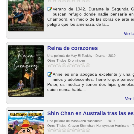
Verano de 1942. Durante la Segunda Gu
buscan refugio donde nadie pensaría enco
Chambord, en medio de las obras de arte es
peligro que los amenaza, de la...
Ver l
Reina de corazones
Una película de May El-Toukhy - Drama - 2019
Otros Títulos: Dronningen
Anne es una abogada excelente y una gr
niños y adolescentes. Tiene lo que parece
Peter, es médico y tienen dos hijas gemela
quien nunca había...
Ver 
Shin Chan en Australia tras las 
Una película de Masakazu Hashimoto - - 2019
Otros Títulos: Crayon Shin-chan: Honeymoon Hurricane - T