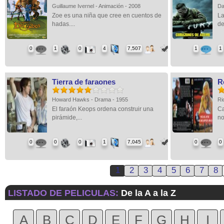
Guillaume Ivernel - Animación - 2008
Da
Zoe es una niña que cree en cuentos de
La
hadas....
de
0
1
0
4
7,507
1
1
Tierra de faraones
R
Howard Hawks - Drama - 1955
Ri
El faraón Keops ordena construir una
Ca
pirámide,...
no
0
0
0
1
7,045
0
0
1
2
3
4
5
6
7
8
LISTADO DE PELICULAS:
De la A a la Z
A
B
C
D
E
F
G
H
I