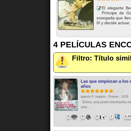
El elegante B
Príncipe de Ga
sosegada que llev
III y decide actuar. 
4 PELÍCULAS EN
Filtro: Título simi
Las que empiezan a los 
años
Igancio F. Inquino - Drama - 1978
Elvira, una joven muchacha m
una...
0
0
0
1
3,1