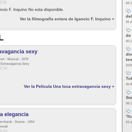
06:1
ncio F. Inquino No esta disponible.
del
Ver la filmografía entera de Igancio F. Inquino »
05 d
de 
L
00:1
avagancia sexy
dir
te
son - Musical - 1978
a Extravagancia Sexy
2026
Tok
de A
Ver la Película Una loca extravagancia sexy »
Sm
06:1
la elegancia
'Y
Bernhardt - Drama - 1954
03 d
mmell