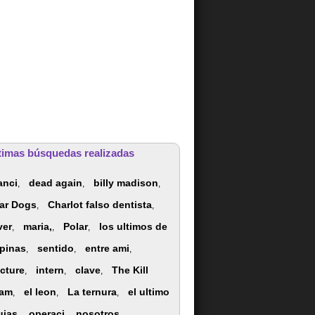
timas búsquedas realizadas
anci
dead again
billy madison
,
,
,
ar Dogs
Charlot falso dentista
,
,
ver
maria,
Polar
los ultimos de
,
,
,
lipinas
sentido
entre ami
,
,
,
icture
intern
clave
The Kill
,
,
,
am
el leon
La ternura
el ultimo
,
,
,
ujas
operaci
nosotros
,
,