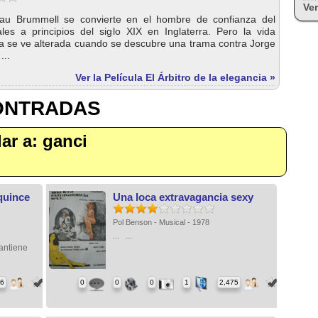
Ver
eau Brummell se convierte en el hombre de confianza del
les a principios del siglo XIX en Inglaterra. Pero la vida
a se ve alterada cuando se descubre una trama contra Jorge
...
Ver la Película El Árbitro de la elegancia »
CONTRADAS
lar a: ganci
quince
Una loca extravagancia sexy
Pol Benson - Musical - 1978
... ...
antiene
66
0
0
0
1
2,475