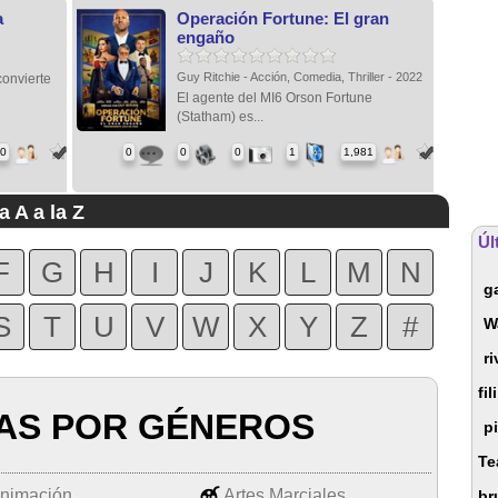
a
Operación Fortune: El gran
engaño
Guy Ritchie - Acción, Comedia, Thriller - 2022
convierte
El agente del MI6 Orson Fortune
(Statham) es...
00
0
0
0
1
1,981
a A a la Z
Úl
F
G
H
I
J
K
L
M
N
g
S
T
U
V
W
X
Y
Z
#
W
ri
fi
AS POR GÉNEROS
p
Te
nimación
Artes Marciales
br