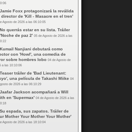
0:06
Jamie Foxx protagonizará la reválida
 director de 'Kill - Masacre en el tren'
e Agosto de 2026 a las 06:10:05
No querrás estar en su lista. Tráiler
'Noche de paz 2'
05 de Agosto de 2026 a las
0:22
Kumail Nanjiani debutará como
ector con 'Howl', una comedia de
rror sobre hombres lobo
04 de Agosto de
 a las 10:10:06
Teaser tráiler de 'Bad Lieutenant:
yo', una película de Takashi Miike
04
gosto de 2026 a las 06:10:29
Jaafar Jackson acompañará a Will
ith en 'Supermax'
04 de Agosto de 2026 a las
0:18
Su espada, sus zapatos. Tráiler de
our Mother Your Mother Your Mother'
e Agosto de 2026 a las 18:10:04