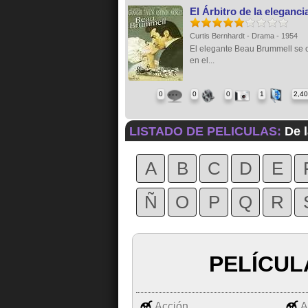
El Árbitro de la eleganci
Curtis Bernhardt - Drama - 1954
El elegante Beau Brummell se 
en el...
0
0
0
1
2,4
LISTADO DE PELICULAS:
De l
A
B
C
D
E
Ñ
O
P
Q
R
PELÍCUL
Acción
A