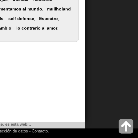
imentamos al mundo
mullholand
,
ls
self defense
Espectro
,
,
,
ambio
lo contrario al amor
,
,
e, es esta web...
ección de datos
-
Contacto
.