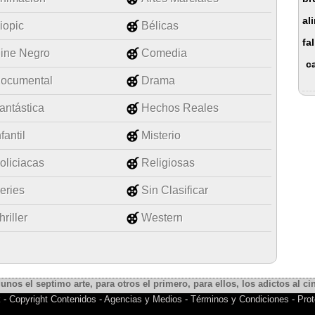
al
iopic
Bélicas
fal
ine Negro
Comedia
c
ocumental
Drama
antástica
Hechos Reales
nfantil
Misterio
oliciacas
Religiosas
eries
Sin Clasificar
hriller
Western
gunos el septimo arte, para otros el primero, para ellos, los adictos al cin
k
-
Copyright Contenidos
-
Agencias y Medios
-
Términos y Condiciones
-
Prot