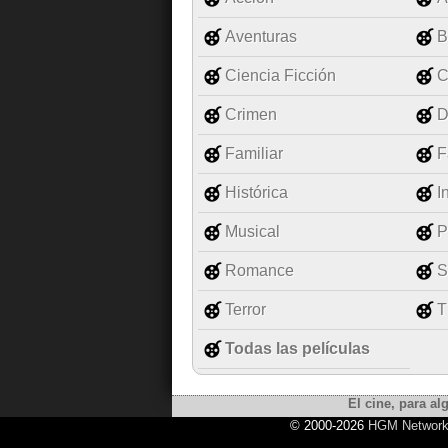
Aventuras
B
Ciencia Ficción
C
Crimen
D
Familiar
F
Histórica
I
Musical
P
Romance
S
Terror
T
Todas las películas
El cine, para al
© 2000-2026
HGM Networ