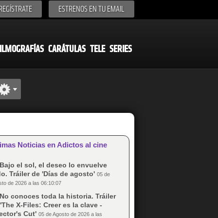
REGÍSTRATE
ESTRENOS EN TU EMAIL
ILMOGRAFÍAS
CARÁTULAS
TELE
SERIES
imas Noticias en Adictos al cine
Bajo el sol, el deseo lo envuelve
o. Tráiler de 'Días de agosto'
05 de
to de 2026 a las 06:10:07
No conoces toda la historia. Tráiler
'The X-Files: Creer es la clave -
ector's Cut'
05 de Agosto de 2026 a las