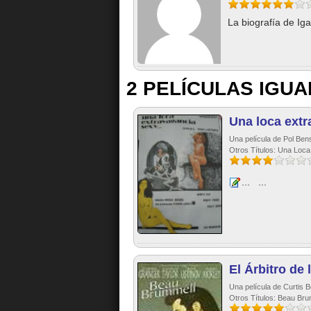
La biografía de Iga
2 PELÍCULAS IGUA
Una loca extr
Una película de Pol Ben
Otros Títulos: Una Loc
... ...
El Árbitro de 
Una película de Curtis 
Otros Títulos: Beau Bru