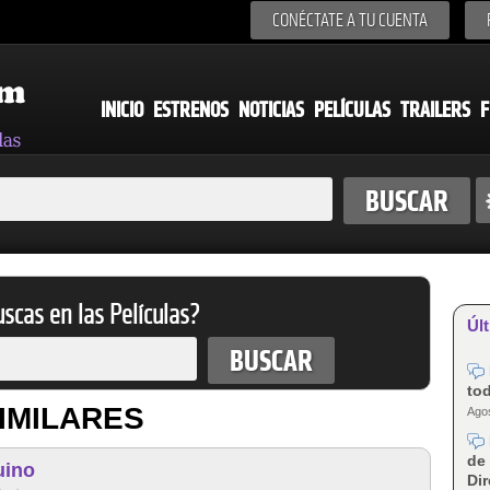
CONÉCTATE A TU CUENTA
INICIO
ESTRENOS
NOTICIAS
PELÍCULAS
TRAILERS
F
scas en las Películas?
Últ
tod
IMILARES
Agos
de 
uino
Dir