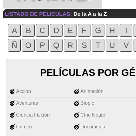
LISTADO DE PELICULAS:
De la A a la Z
A
B
C
D
E
F
G
H
I
Ñ
O
P
Q
R
S
T
U
V
PELÍCULAS POR G
Acción
Animación
Aventuras
Biopic
Ciencia Ficción
Cine Negro
Crimen
Documental