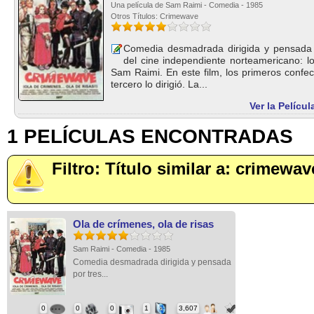
Una película de Sam Raimi - Comedia - 1985
Otros Títulos: Crimewave
Comedia desmadrada dirigida y pensada 
del cine independiente norteamericano: l
Sam Raimi. En este film, los primeros confec
tercero lo dirigió. La...
Ver la Películ
1 PELÍCULAS ENCONTRADAS
Filtro: Título similar a: crimewav
Ola de crímenes, ola de risas
Sam Raimi - Comedia - 1985
Comedia desmadrada dirigida y pensada
por tres...
0
0
0
1
3,607