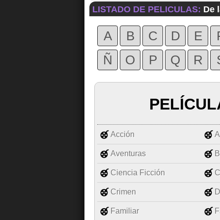
LISTADO DE PELICULAS:
De l
A
B
C
D
E
Ñ
O
P
Q
R
PELÍCUL
Acción
A
Aventuras
B
Ciencia Ficción
C
Crimen
D
Familiar
F