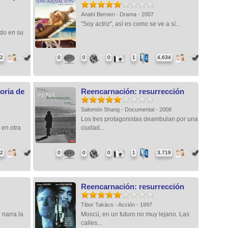
Anahí Berneri - Drama - 2007
"Soy actriz", así es como se ve a sí...
ado en su
22
0
0
0
1
4,634
oria de
Reencarnación: resurrección
Salomón Shang - Documental - 2008
Los tres protagonistas deambulan por una
 en otra
ciudad...
52
0
0
0
1
3,719
Reencarnación: resurrección
Tibor Takács - Acción - 1997
 narra la
Moscú, en un futuro no muy lejano. Las
calles...