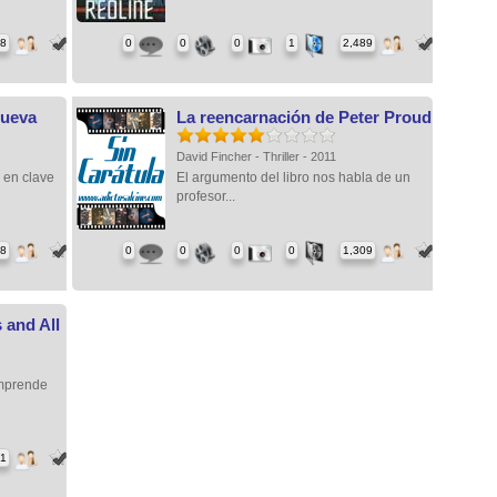
78
0
0
0
1
2,489
Nueva
La reencarnación de Peter Proud
David Fincher - Thriller - 2011
 en clave
El argumento del libro nos habla de un
profesor...
28
0
0
0
0
1,309
 and All
emprende
1