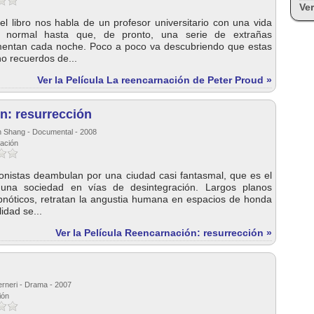
Ver
l libro nos habla de un profesor universitario con una vida
 normal hasta que, de pronto, una serie de extrañas
rmentan cada noche. Poco a poco va descubriendo que estas
no recuerdos de...
Ver la Película La reencarnación de Peter Proud »
n: resurrección
n Shang - Documental - 2008
nación
gonistas deambulan por una ciudad casi fantasmal, que es el
e una sociedad en vías de desintegración. Largos planos
ipnóticos, retratan la angustia humana en espacios de honda
idad se...
Ver la Película Reencarnación: resurrección »
erneri - Drama - 2007
ión