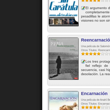
El argumento de
completamente
pesadillas le ato
visiones no son si
Reencarnació
Una película de Salomó
Otros Títulos: Reencar
Los tres prota
fiel reflejo d
secuencia, casi h
desolación. La real
Encarnación
Una película de Anahí B
Otros Títulos: Encarnac