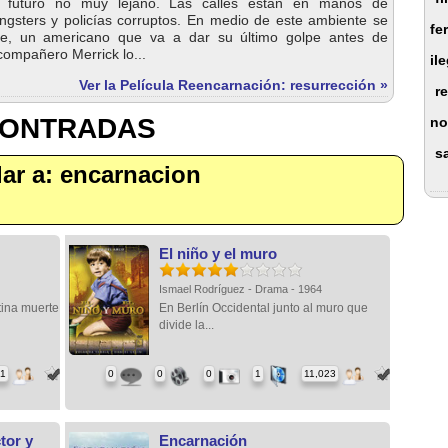
 futuro no muy lejano. Las calles están en manos de
ngsters y policías corruptos. En medio de este ambiente se
fe
, un americano que va a dar su último golpe antes de
 compañero Merrick lo...
il
Ver la Película Reencarnación: resurrección »
r
CONTRADAS
no
s
ilar a: encarnacion
El niño y el muro
Ismael Rodríguez - Drama - 1964
tina muerte
En Berlín Occidental junto al muro que
divide la...
71
0
0
0
1
11,023
tor y
Encarnación