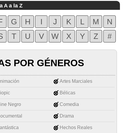
a A a la Z
F
G
H
I
J
K
L
M
N
S
T
U
V
W
X
Y
Z
#
AS POR GÉNEROS
nimación
Artes Marciales
iopic
Bélicas
ine Negro
Comedia
ocumental
Drama
antástica
Hechos Reales