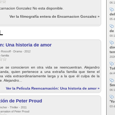
06:1
carnacion Gonzalez No esta disponible.
del
Ver la filmografía entera de Encarnacion Gonzalez »
05 d
de 
L
00:1
n: Una historia de amor
dir
te
o Rossoff - Drama - 2012
 familia
2026
e se conocieron en otra vida se reencuentran. Alejandro
Tok
anda, quien pertenece a una extraña familia que tiene el
de A
una vida extraordinariamente larga y a la que él culpa de la
. Alejandro...
Sm
Ver la Película Reencarnación: Una historia de amor »
06:1
ción de Peter Proud
'Y
03 d
ncher - Thriller - 2011
carnation of Peter Proud