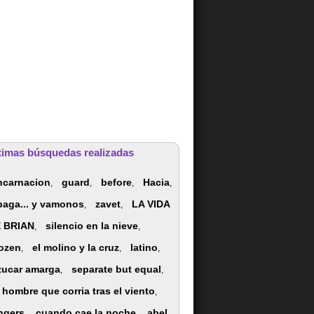
timas búsquedas realizadas
ncarnacion
guard
before
Hacia
,
,
,
,
paga... y vamonos
zavet
LA VIDA
,
,
 BRIAN
silencio en la nieve
,
,
rozen
el molino y la cruz
latino
,
,
,
zucar amarga
separate but equal
,
,
l hombre que corria tras el viento
,
ingers
cuando cae la noche
abel
,
,