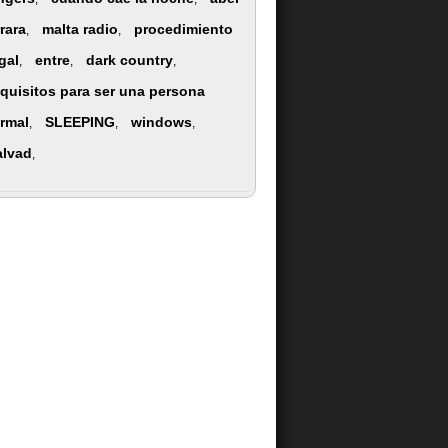
rrara
malta radio
procedimiento
,
,
egal
entre
dark country
,
,
,
equisitos para ser una persona
rmal
SLEEPING
windows
,
,
,
alvad
,