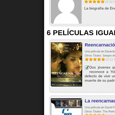
La biografía de En
6 PELÍCULAS IGUA
Reencarnació
Una película de Eduard
Otros Títulos: Sangre de
Dos jóvenes qu
reconoce a Yol
defecto de vivir 
muerte de su padre
La reencarna
Una película de David Fi
Otros Títulos: The Rein