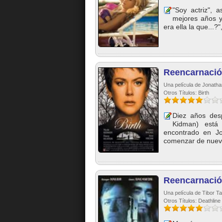
"Soy actriz",
mejores años 
era ella la que...?
Reencarnaci
Una película de Jonatha
Otros Títulos: Birth
Diez años des
Kidman) está
encontrado en J
comenzar de nuevo
Reencarnació
Una película de Tibor T
Otros Títulos: Deathline