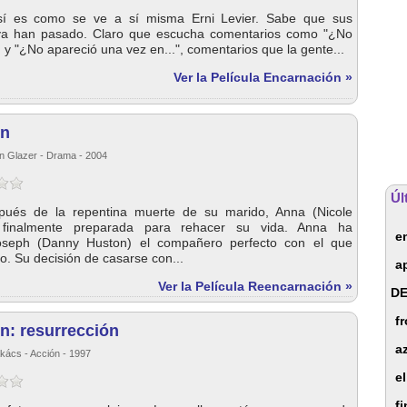
 así es como se ve a sí misma Erni Levier. Sabe que sus
ya han pasado. Claro que escucha comentarios como "¿No
", y "¿No apareció una vez en...", comentarios que la gente...
Ver la Película Encarnación »
ón
n Glazer - Drama - 2004
Úl
pués de la repentina muerte de su marido, Anna (Nicole
 finalmente preparada para rehacer su vida. Anna ha
e
oseph (Danny Huston) el compañero perfecto con el que
. Su decisión de casarse con...
a
Ver la Película Reencarnación »
DE
f
n: resurrección
a
akács - Acción - 1997
e
f