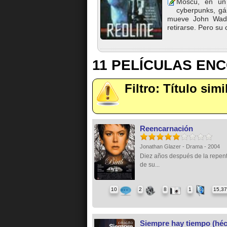
Moscú, en un
cyberpunks, gá
mueve John Wade
retirarse. Pero su
11 PELÍCULAS EN
Filtro: Título sim
Reencarnación
Jonathan Glazer - Drama - 2004
Diez años después de la repen
de su...
10
2
8
1
15,3
Siempre hay tiempo (héc