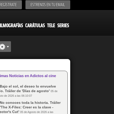
REGÍSTRATE
ESTRENOS EN TU EMAIL
ILMOGRAFÍAS
CARÁTULAS
TELE
SERIES
imas Noticias en Adictos al cine
Bajo el sol, el deseo lo envuelve
o. Tráiler de 'Días de agosto'
05 de
to de 2026 a las 06:10:07
No conoces toda la historia. Tráiler
'The X-Files: Creer es la clave -
ector's Cut'
05 de Agosto de 2026 a las