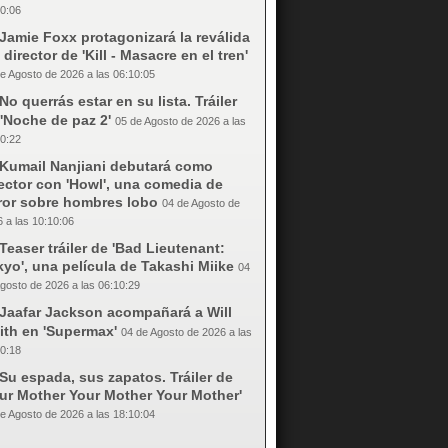
0:06
Jamie Foxx protagonizará la reválida
 director de 'Kill - Masacre en el tren'
e Agosto de 2026 a las 06:10:05
No querrás estar en su lista. Tráiler
'Noche de paz 2'
05 de Agosto de 2026 a las
0:22
Kumail Nanjiani debutará como
ector con 'Howl', una comedia de
rror sobre hombres lobo
04 de Agosto de
 a las 10:10:06
Teaser tráiler de 'Bad Lieutenant:
yo', una película de Takashi Miike
04
gosto de 2026 a las 06:10:29
Jaafar Jackson acompañará a Will
ith en 'Supermax'
04 de Agosto de 2026 a las
0:18
Su espada, sus zapatos. Tráiler de
our Mother Your Mother Your Mother'
e Agosto de 2026 a las 18:10:04