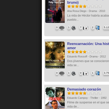
bruno)
Ana Rosa Diego - Drama - 2010
La vida de Héctor habría acab
pueblo...
0
1
7
2
5,1
Reencarnación: Una hist
amor
Eduardo Rossoff - Drama - 2012
Dos jóvenes que se conocieron
vida se...
0
1
0
1
3,7
Demasiado corazón
Eduardo Campoy - Thriller - 1992
Filme de suspense en el que se
vida de...