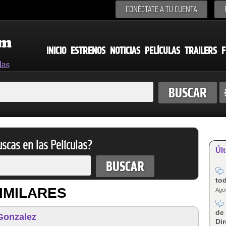
CONÉCTATE A TU CUENTA
INICIO
ESTRENOS
NOTICIAS
PELÍCULAS
TRAILERS
F
scas en las Películas?
Últ
tod
IMILARES
Agos
de 
Gonzalez
Dir