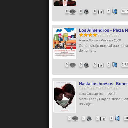
0
0
0
1
3,5
Los Almendros - Plaza 
Álvaro Alonso - Musical - 2000
Cortometraje musical que narra
de humor...
0
0
0
2
2,4
Hasta los huesos: Bones
Luca Guadagnino - - 2022
Marel Yearly (Taylor Russell) 
un viaje...
0
0
0
1
88