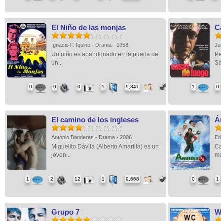
El Niño de las monjas
C
Ignacio F. Iquino - Drama - 1958
Ju
Un niño es abandonado en la puerta de
Pe
un...
Sa
0
0
0
1
9,841
1
0
El camino de los ingleses
Á
Antonio Banderas - Drama - 2006
Ed
Miguelito Dávila (Alberto Amarilla) es un
Ca
joven...
me
1
2
12
1
9,668
0
1
Grupo 7
W