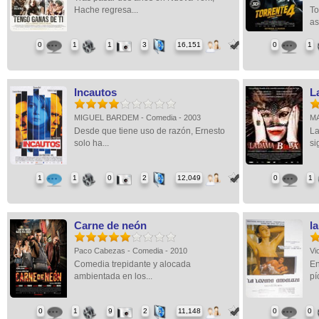
Hache regresa...
To
as
0
1
1
3
16,151
0
1
Incautos
L
MIGUEL BARDEM - Comedia - 2003
MA
Desde que tiene uso de razón, Ernesto
La
solo ha...
si
1
1
0
2
12,049
0
1
Carne de neón
l
Paco Cabezas - Comedia - 2010
Vi
Comedia trepidante y alocada
En
ambientada en los...
pí
0
1
9
2
11,148
0
0