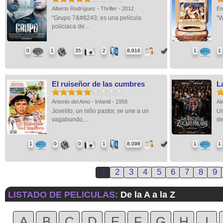
Alberto Rodríguez - Thriller - 2012
En
“Grupo 7&#8243; es una película
"W
policiaca de...
0
1
35
2
8,916
1
1
El ruiseñor de las cumbres
L
Antonio del Amo - Infantil - 1958
Al
Joselito, un niño pastor, se une a un
Un
vagabundo,...
de
1
0
0
1
8,098
1
1
1
2
3
4
5
6
7
8
9
LISTADO DE PELICULAS:
De la A a la Z
A
B
C
D
E
F
G
H
I