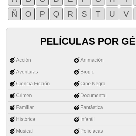
Ñ
O
P
Q
R
S
T
U
V
PELÍCULAS POR G
Acción
Animación
Aventuras
Biopic
Ciencia Ficción
Cine Negro
Crimen
Documental
Familiar
Fantástica
Histórica
Infantil
Musical
Policiacas