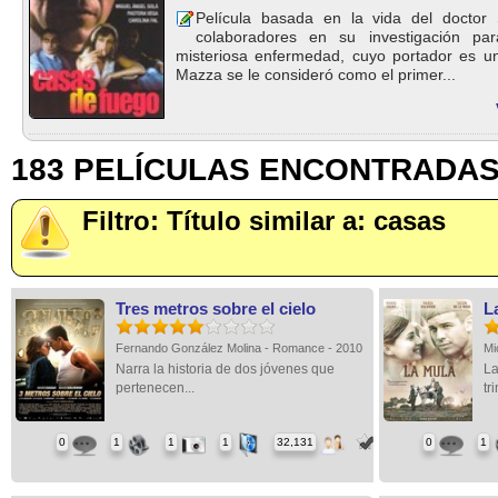
Película basada en la vida del docto
colaboradores en su investigación pa
misteriosa enfermedad, cuyo portador es un
Mazza se le consideró como el primer...
183 PELÍCULAS ENCONTRADA
Filtro: Título similar a: casas
Tres metros sobre el cielo
L
Fernando González Molina - Romance - 2010
Mi
Narra la historia de dos jóvenes que
La
pertenecen...
tr
0
1
1
1
32,131
0
1