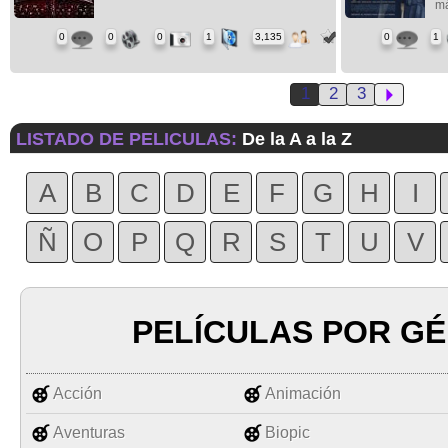
má
0
0
0
1
3,135
0
1
1
2
3
LISTADO DE PELICULAS:
De la A a la Z
A
B
C
D
E
F
G
H
I
Ñ
O
P
Q
R
S
T
U
V
PELÍCULAS POR G
Acción
Animación
Aventuras
Biopic