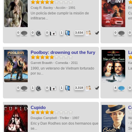
Craig R. Baxley - Acción - 1991
Er
Un policía debe cumplir la misión de
Cu
infiltrarse...
en
0
0
0
1
3,634
0
0
Poolboy: drowning out the fury
L
Garrett Brawith - Comedia - 2011
Ka
1990, un veterano de Vietnam torturado
La
por su...
0
1
0
1
3,318
4
0
Cupido
C
Douglas Campbell - Thriller - 1997
Wa
- 
Eric y Dan Rodhes son dos hermanos que
se...
Si