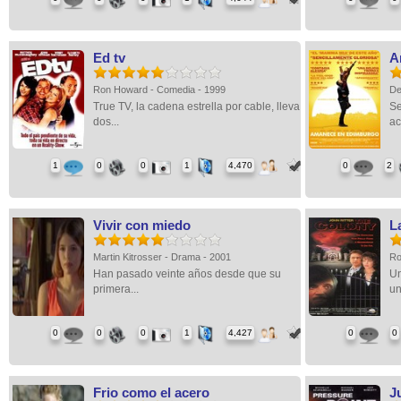
Ed tv
A
Ron Howard - Comedia - 1999
De
True TV, la cadena estrella por cable, lleva
Se
dos...
act
1
0
0
1
4,470
0
2
Vivir con miedo
L
Martin Kitrosser - Drama - 2001
Ro
Han pasado veinte años desde que su
Un
primera...
un
0
0
0
1
4,427
0
0
Frio como el acero
Ju