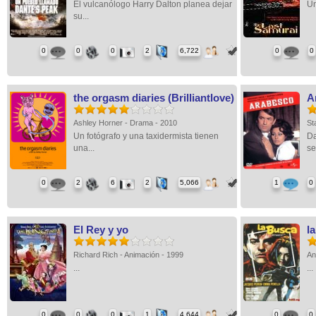
El vulcanólogo Harry Dalton planea dejar
Un
su...
0
0
0
2
6,722
0
0
the orgasm diaries (Brilliantlove)
A
Ashley Horner - Drama - 2010
St
Un fotógrafo y una taxidermista tienen
Da
una...
ser
0
2
6
2
5,066
1
0
El Rey y yo
l
Richard Rich - Animación - 1999
An
...
..
0
0
0
1
4,644
0
0