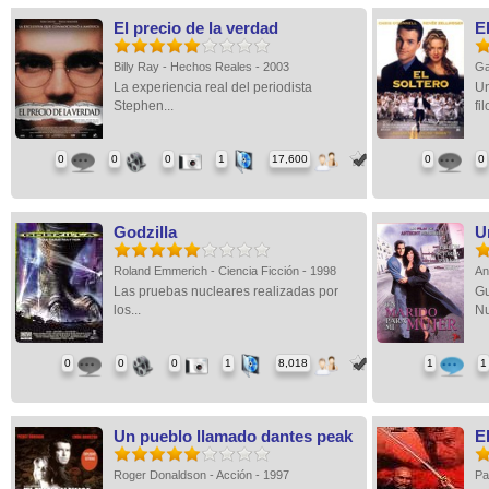
El precio de la verdad
E
Billy Ray - Hechos Reales - 2003
Ga
La experiencia real del periodista
Un
Stephen...
fil
0
0
0
1
17,600
0
0
Godzilla
U
Roland Emmerich - Ciencia Ficción - 1998
An
Las pruebas nucleares realizadas por
Gu
los...
Nu
0
0
0
1
8,018
1
1
Un pueblo llamado dantes peak
E
Roger Donaldson - Acción - 1997
Pa