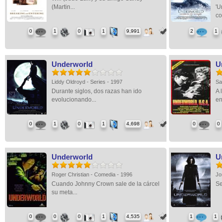
(Martin...
'U
co
0
1
0
1
9,991
2
1
Underworld
U
Liddy Oldroyd - Series - 1997
Sa
Durante siglos, dos razas han ido
A 
evolucionando...
en
0
1
0
1
4,698
0
0
Underworld
U
Roger Christian - Comedia - 1996
Jo
Cuando Johnny Crown sale de la cárcel
Se
su meta...
0
0
0
1
4,535
1
1