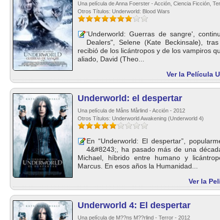
Una película de Anna Foerster - Acción, Ciencia Ficción, Te
Otros Títulos: Underworld: Blood Wars
'Underworld: Guerras de sangre', contin
Dealers", Selene (Kate Beckinsale), tras
recibió de los licántropos y de los vampiros q
aliado, David (Theo...
Ver la Película
Underworld: el despertar
Una película de Måns Mårlind - Acción - 2012
Otros Títulos: Underworld Awakening (Underworld 4)
En “Underworld: El despertar”, popular
4&#8243;, ha pasado más de una décad
Michael, híbrido entre humano y licántro
Marcus. En esos años la Humanidad...
Ver la Pe
Underworld 4: El despertar
Una película de M??ns M??rlind - Terror - 2012