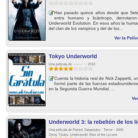
Han pasado quince años desde que Sele
entre humano y licántropo, derrotar
Underworld Evolution. En esos años la human
del clan de los vampiros y del de los...
Ver la Pelí
Tokyo Underworld
Una película de -------- - - 2010
Cuenta la historia real de Nick Zappetti, 
formó parte de las fuerzas estadounidens
en la Segunda Guerra Mundial. ...
Ve
Underworld 3: la rebelión de los l
Una película de Patrick Tatopoulos - Terror - 2009
Otros Títulos: Underworld: Rise of the Lycans