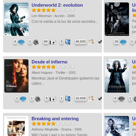
Underworld 2: evolution
U
l
Len Wiseman - Acción - 2006
Pa
Con la salida a la luz de unos secretos...
La
pr
4
1
60
3
40,633
18
1
Desde el infierno
U
Albert Hugues - Thriller - 2001
Må
Mientras Jack el Destripador gobernó las
En
calles...
po
1
1
5
1
10,629
0
1
Breaking and entering
U
Anthony Minghella - Drama - 2006
An
- 
Will (Jude Law) y su amigo Sandy