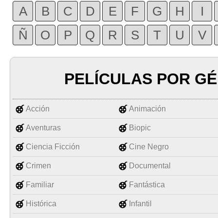
A
B
C
D
E
F
G
H
I
Ñ
O
P
Q
R
S
T
U
V
PELÍCULAS POR G
Acción
Animación
Aventuras
Biopic
Ciencia Ficción
Cine Negro
Crimen
Documental
Familiar
Fantástica
Histórica
Infantil