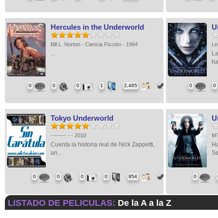
Hercules in the Underworld
U
Bill L. Norton - Ciencia Ficción - 1994
Le
...
La
ha
0
0
0
1
2,465
0
0
Tokyo Underworld
U
-------- - - 2010
M?
Cuenta la historia real de Nick Zappetti,
Ha
un...
Se
0
0
0
0
954
0
LISTADO DE PELICULAS:
De la A a la Z