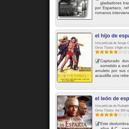
gladiadores tra
por Espartaco, re
romanos interviene
el hijo de esp
Una película de Sergio 
Otros Títulos: il figlio di
Capturado dur
sometido a escl
amuleto por sus 
acaudilla una rebel
el león de es
Una película de Rudolph
Otros Títulos: the 300 s
Este deslumbra
años A.C., nar