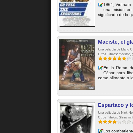
1964, Vietnam.
una misión en
significado de la g
Maciste, el g
Una película de Mario C
Otros Títulos: maciste, g
En la Roma de 
César para lib
como alimento a los
Espartaco y l
Una película de Nick No
Otros Títulos: Gli invincib
Los combatient