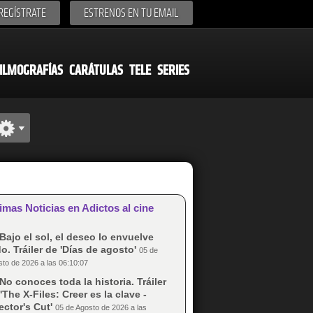
REGÍSTRATE
ESTRENOS EN TU EMAIL
ILMOGRAFÍAS
CARÁTULAS
TELE
SERIES
imas Noticias en Adictos al cine
Bajo el sol, el deseo lo envuelve
o. Tráiler de 'Días de agosto'
05 de
to de 2026 a las 06:10:07
No conoces toda la historia. Tráiler
'The X-Files: Creer es la clave -
ector's Cut'
05 de Agosto de 2026 a las