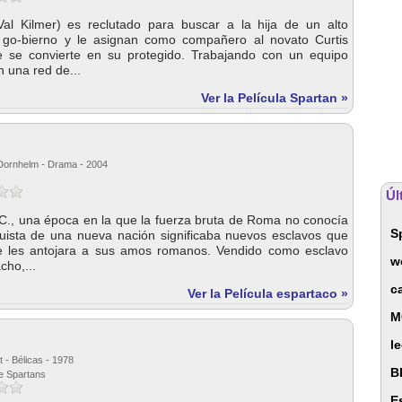
Val Kilmer) es reclutado para buscar a la hija de un alto
l go-bierno y le asignan como compañero al novato Curtis
e se convierte en su protegido. Trabajando con un equipo
 una red de...
Ver la Película Spartan »
 Dornhelm - Drama - 2004
s
Úl
.C., una época en la que la fuerza bruta de Roma no conocía
S
nquista de una nueva nación significaba nuevos esclavos que
se les antojara a sus amos romanos. Vendido como esclavo
w
ho,...
c
Ver la Película espartaco »
M
l
 - Bélicas - 1978
B
he Spartans
E