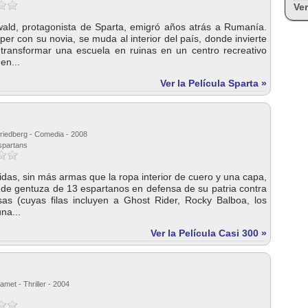
Ver
ld, protagonista de Sparta, emigró años atrás a Rumanía.
per con su novia, se muda al interior del país, donde invierte
transformar una escuela en ruinas en un centro recreativo
en...
Ver la Película Sparta »
riedberg - Comedia - 2008
 spartans
idas, sin más armas que la ropa interior de cuero y una capa,
 de gentuza de 13 espartanos en defensa de su patria contra
sas (cuyas filas incluyen a Ghost Rider, Rocky Balboa, los
na...
Ver la Película Casi 300 »
met - Thriller - 2004