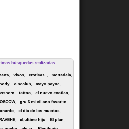
timas búsquedas realizadas
parta
vivos
eroticas..
mortadela
,
,
,
,
oody
cineclub
mayo payne
,
,
,
asshern
tattoo
el nuevo exotico
,
,
,
OSCOW
gru 3 mi villano favorito
,
,
eonardo
el dia de los muertos
,
,
RAVEHE
el,ultimo hijo
El plan
,
,
,
sa noche
elvira,
Plenilunio
,
,
,