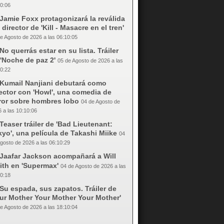
0:06
Jamie Foxx protagonizará la reválida
 director de 'Kill - Masacre en el tren'
e Agosto de 2026 a las 06:10:05
No querrás estar en su lista. Tráiler
'Noche de paz 2'
05 de Agosto de 2026 a las
0:22
Kumail Nanjiani debutará como
ector con 'Howl', una comedia de
rror sobre hombres lobo
04 de Agosto de
 a las 10:10:06
Teaser tráiler de 'Bad Lieutenant:
yo', una película de Takashi Miike
04
gosto de 2026 a las 06:10:29
Jaafar Jackson acompañará a Will
ith en 'Supermax'
04 de Agosto de 2026 a las
0:18
Su espada, sus zapatos. Tráiler de
our Mother Your Mother Your Mother'
e Agosto de 2026 a las 18:10:04