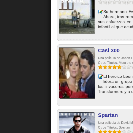
Su hermano Ewa
Ahora, tras rom
sus esfuerzos en 
infantil al que acud
Casi 300
Una película de Jason F
Otros Títulos: Meet the
El heroico Leon
lidera un grupo
los invasores per
Transformers y a u
Spartan
Una película de David Ma
Otros Títulos: Spartan