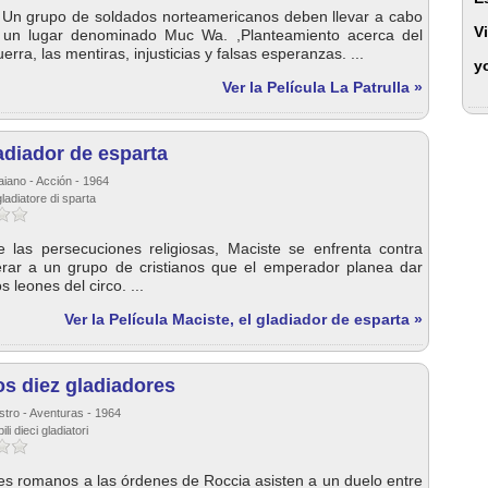
 Un grupo de soldados norteamericanos deben llevar a cabo
V
 un lugar denominado Muc Wa. ,Planteamiento acerca del
uerra, las mentiras, injusticias y falsas esperanzas. ...
y
Ver la Película La Patrulla »
ladiador de esparta
aiano - Acción - 1964
ladiatore di sparta
las persecuciones religiosas, Maciste se enfrenta contra
erar a un grupo de cristianos que el emperador planea dar
 leones del circo. ...
Ver la Película Maciste, el gladiador de esparta »
os diez gladiadores
stro - Aventuras - 1964
ili dieci gladiatori
es romanos a las órdenes de Roccia asisten a un duelo entre