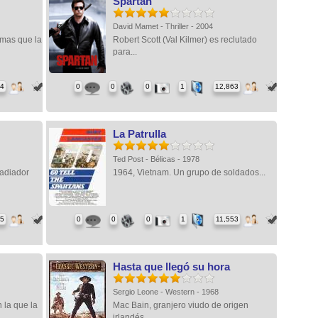
Spartan
David Mamet - Thriller - 2004
rmas que la
Robert Scott (Val Kilmer) es reclutado
para...
74
0
0
0
1
12,863
La Patrulla
Ted Post - Bélicas - 1978
ladiador
1964, Vietnam. Un grupo de soldados...
75
0
0
0
1
11,553
Hasta que llegó su hora
Sergio Leone - Western - 1968
 la que la
Mac Bain, granjero viudo de origen
irlandés,...