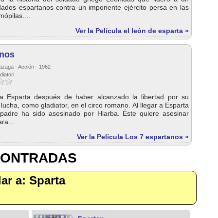
ados espartanos contra un imponente ejército persa en las
mópilas....
Ver la Película el león de esparta »
anos
azaga - Acción - 1962
diatori
a Esparta después de haber alcanzado la libertad por su
 lucha, como gladiator, en el circo romano. Al llegar a Esparta
padre ha sido asesinado por Hiarba. Éste quiere asesinar
ra...
Ver la Película Los 7 espartanos »
CONTRADAS
lar a: Sparta