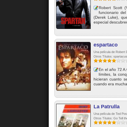
Robert Scott (
funcionario de
(Derek Luke), qu
especial descubren
espartaco
Una película de Robert
Otros Títulos: spartacu
En el año 72 A
límites, la co
hicieran cuanto 
cuando era muchac
La Patrulla
Una película de Ted Post
Otros Títulos: Go Tell t