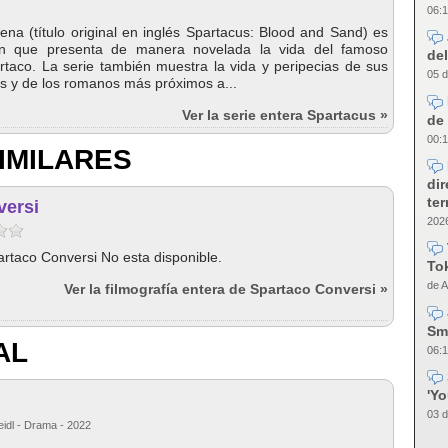
06:1
ena (título original en inglés Spartacus: Blood and Sand) es
ión que presenta de manera novelada la vida del famoso
del
rtaco. La serie también muestra la vida y peripecias de sus
05 d
 y de los romanos más próximos a...
Ver la serie entera Spartacus »
de 
00:1
IMILARES
dir
te
versi
2026
artaco Conversi No esta disponible.
Tok
de A
Ver la filmografía entera de Spartaco Conversi »
Sm
AL
06:1
'Y
03 d
eidl - Drama - 2022