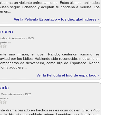
cios tras un violento enfrentamiento. Éstos últimos, animados
húsan seguir luchando y aceptan su condena a muerte. Los
n en...
Ver la Película Espartaco y los diez gladiadores »
artaco
Corbucci - Aventuras - 1963
 spartacus
ante una misión, el joven Rando, centurión romano, es
avitud por los Lidios. Habiendo sido reconocido, mediante un
compañeros de desventura, como hijo de Espartaco. Rando
ión y adquiere...
Ver la Película el hijo de espartaco »
parta
 Maté - Aventuras - 1962
partans
nte drama basado en hechos reales ocurridos en Grecia 480
ra la historia del soldado griego Leonidas que lideró a un