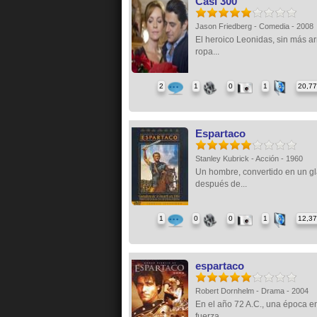
Casi 300
Jason Friedberg - Comedia - 2008
El heroico Leonidas, sin más a
ropa...
2
1
0
1
20,7
Espartaco
Stanley Kubrick - Acción - 1960
Un hombre, convertido en un g
después de...
1
0
0
1
12,3
espartaco
Robert Dornhelm - Drama - 2004
En el año 72 A.C., una época en
fuerza...