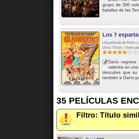
grupo de 300 sold
batallas de las Ter
Los 7 espart
Una película de Pedro L
Otros Títulos: I Sette gla
Darío regresa 
valentía en una
descubre que su 
también a Darío pa
35 PELÍCULAS EN
Filtro: Título simi