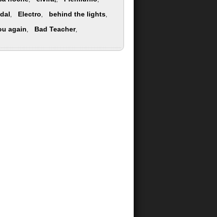
idal
Electro
behind the lights
,
,
,
ou again
Bad Teacher
,
,