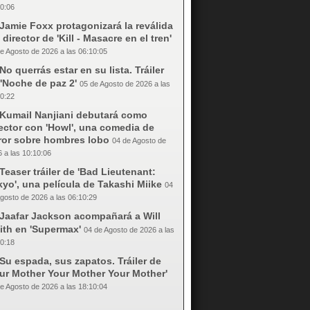
0:06
Jamie Foxx protagonizará la reválida
 director de 'Kill - Masacre en el tren'
e Agosto de 2026 a las 06:10:05
No querrás estar en su lista. Tráiler
'Noche de paz 2'
05 de Agosto de 2026 a las
0:22
Kumail Nanjiani debutará como
ector con 'Howl', una comedia de
rror sobre hombres lobo
04 de Agosto de
 a las 10:10:06
Teaser tráiler de 'Bad Lieutenant:
yo', una película de Takashi Miike
04
gosto de 2026 a las 06:10:29
Jaafar Jackson acompañará a Will
ith en 'Supermax'
04 de Agosto de 2026 a las
0:18
Su espada, sus zapatos. Tráiler de
our Mother Your Mother Your Mother'
e Agosto de 2026 a las 18:10:04