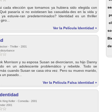
se
i cada elección que tomamos ya hubiera sido elegida con
Qué pasaría si no existiesen las casualida-des en la vida y
p
 ya estuvie-ran predeterminados? Identidad es un thriller
giro...
c
Ver la Película Identidad »
so
Bi
ad
de
ecker - Thriller - 2001
 disturbance
k Morrison y su esposa Susan se divorciaron, su hijo Danny
ido en un adolescente problemático y rebelde. Todo se
más cuando Susan se casa otra vez. Pero su muevo marido,
a un pasado...
Ver la Película Falsa identidad »
identidad
ck King Keller - Comedia - 2001
ender 2001