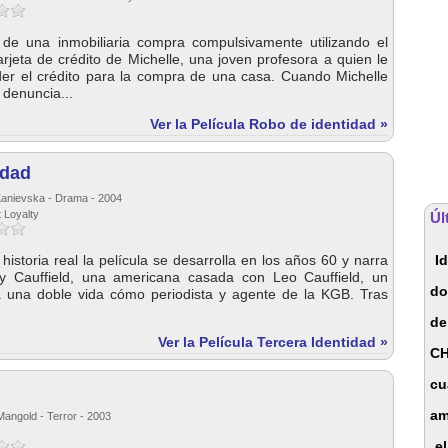
e una inmobiliaria compra compulsivamente utilizando el
rjeta de crédito de Michelle, una joven profesora a quien le
r el crédito para la compra de una casa. Cuando Michelle
 denuncia...
Ver la Película Robo de identidad »
idad
Kanievska - Drama - 2004
t Loyalty
Úl
istoria real la película se desarrolla en los años 60 y narra
I
ly Cauffield, una americana casada con Leo Cauffield, un
do
va una doble vida cómo periodista y agente de la KGB. Tras
de
Ver la Película Tercera Identidad »
C
cu
am
angold - Terror - 2003
e