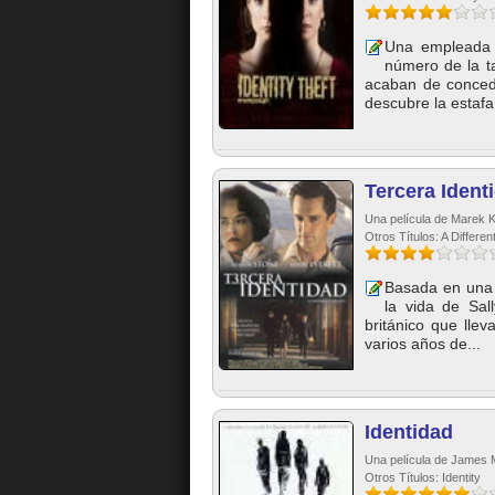
Una empleada d
número de la ta
acaban de concede
descubre la estafa
Tercera Ident
Una película de Marek 
Otros Títulos: A Differen
Basada en una h
la vida de Sal
británico que lle
varios años de...
Identidad
Una película de James M
Otros Títulos: Identity