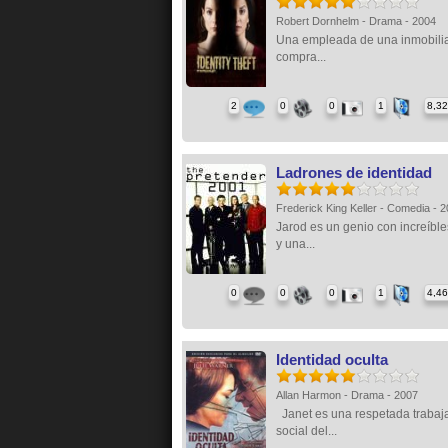
Robert Dornhelm - Drama - 2004
Una empleada de una inmobilia
compra...
2
0
0
1
8,3
Ladrones de identidad
Frederick King Keller - Comedia - 
Jarod es un genio con increíbl
y una...
0
0
0
1
4,4
Identidad oculta
Allan Harmon - Drama - 2007
Janet es una respetada trabaj
social del...