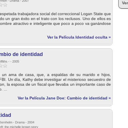
armon - Drama - 2007
Ver
spetada trabajadora social del correccional Logan State que
do un gran éxito en el trato con los reclusos. Uno de ellos es
ombre atractivo e inteligente que poco a poco va ganándose
Ver la Película Identidad oculta »
mbio de identidad
ffiths - - 2005
s un ama de casa, que, a espaldas de su marido e hijos,
 FBI. Un día, Kathy debe investigar el misterioso secuestro de
on, la esposa de un fiscal que llevaba un importante caso de
. ...
Ver la Película Jane Doe: Cambio de identidad »
tidad
 Dornhelm - Drama - 2004
heft: the michelle brown story