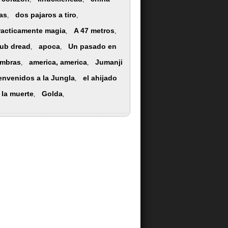
as
dos pajaros a tiro
,
,
racticamente magia
A 47 metros
,
,
lub dread
apoca
Un pasado en
,
,
mbras
america, america
Jumanji
,
,
envenidos a la Jungla
el ahijado
,
 la muerte
Golda
,
,