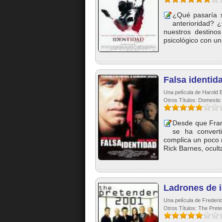
¿Qué pasaría s
anterioridad? ¿
nuestros destinos
psicológico con un 
Falsa identid
Una película de Harold B
Otros Títulos: Domestic
Desde que Fran
se ha convert
complica un poco 
Rick Barnes, ocult
Ladrones de 
Una película de Frederi
Otros Títulos: The Pret