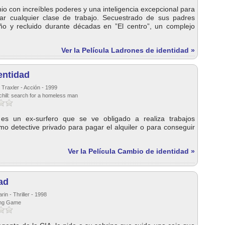
io con increíbles poderes y una inteligencia excepcional para
lar cualquier clase de trabajo. Secuestrado de sus padres
o y recluido durante décadas en ”El centro”, un complejo
Ver la Película Ladrones de identidad »
entidad
 Traxler - Acción - 1999
chill: search for a homeless man
 es un ex-surfero que se ve obligado a realiza trabajos
o detective privado para pagar el alquiler o para conseguir
Ver la Película Cambio de identidad »
ad
rin - Thriller - 1998
ting Game