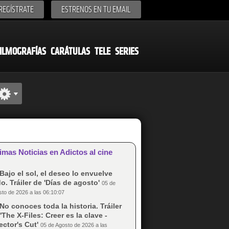
REGÍSTRATE
ESTRENOS EN TU EMAIL
ILMOGRAFÍAS
CARÁTULAS
TELE
SERIES
imas Noticias en Adictos al cine
Bajo el sol, el deseo lo envuelve
o. Tráiler de 'Días de agosto'
05 de
to de 2026 a las 06:10:07
No conoces toda la historia. Tráiler
'The X-Files: Creer es la clave -
ector's Cut'
05 de Agosto de 2026 a las