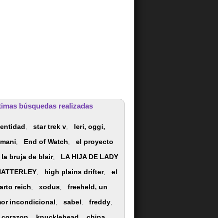
timas búsquedas realizadas
dentidad
star trek v
Ieri, oggi,
,
,
mani
End of Watch
el proyecto
,
,
 la bruja de blair
LA HIJA DE LADY
,
HATTERLEY
high plains drifter
el
,
,
arto reich
xodus
freeheld, un
,
,
or incondicional
sabel
freddy
,
,
,
l corazon
knucklehead
china
,
,