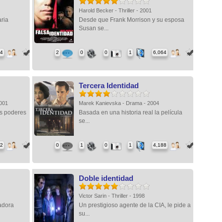
Harold Becker - Thriller - 2001
ria
Desde que Frank Morrison y su esposa
Susan se...
24
2
0
0
1
6,064
Tercera Identidad
2001
Marek Kanievska - Drama - 2004
es poderes
Basada en una historia real la película
se...
62
0
1
0
1
4,188
Doble identidad
Victor Sarin - Thriller - 1998
adora
Un prestigioso agente de la CIA, le pide a
su...