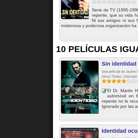
Serie de TV (1995-1996
repente, que su vida h
Ni sus amigos ni sus f
misteriosa y poderosa organización ha 
10 PELÍCULAS IGU
Sin identidad
Una película de Jaume Co
Otros Títulos: Unknown
El Dr. Martin 
automóvil en 
repente no le rec
Ignorado por las a
Identidad ocu