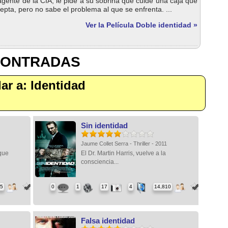
agente de la CIA, le pide a su sobrina que cuide una caja que
cepta, pero no sabe el problema al que se enfrenta. ...
Ver la Película Doble identidad »
CONTRADAS
lar a: Identidad
Sin identidad
Jaume Collet Serra - Thriller - 2011
que
El Dr. Martin Harris, vuelve a la
consciencia...
85
0
1
17
4
14,810
Falsa identidad