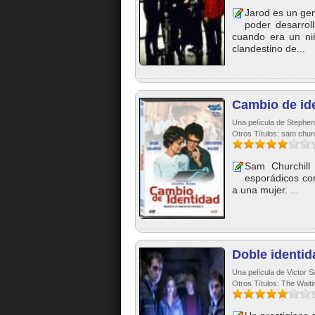
Jarod es un gen
poder desarrol
cuando era un niñ
clandestino de...
Cambio de id
Una película de Stephen
Otros Títulos: sam chur
Sam Churchill
esporádicos com
a una mujer. ...
Doble identid
Una película de Victor Sa
Otros Títulos: The Wai