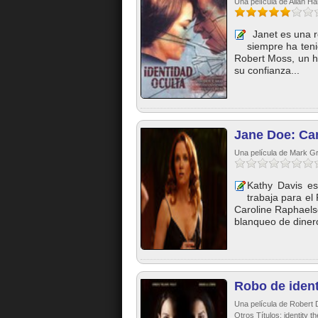
Una película de Allan H
Janet es una re
siempre ha teni
Robert Moss, un h
su confianza...
Jane Doe: Ca
Una película de Mark Gri
Kathy Davis e
trabaja para el
Caroline Raphaels
blanqueo de dinero
Robo de iden
Una película de Robert
Otros Títulos: identity t