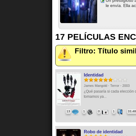
Un prestigioso 
le envía. Ella a
17 PELÍCULAS EN
Filtro: Título simi
Identidad
James Mangold - Terror - 2003
¿Qué pasaría si cada elección 
tomamos ya...
13
1
0
1
33,4
Robo de identidad