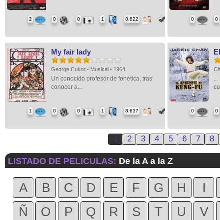
2
0
0
1
8,822
0
0
My fair lady
E
George Cukor - Musical - 1964
Ch
Un conocido profesor de fonética, tras
..
conocer a...
cu
1
0
0
1
8,637
0
0
1
2
3
4
5
6
7
8
LISTADO DE PELICULAS:
De la A a la Z
A
B
C
D
E
F
G
H
I
Ñ
O
P
Q
R
S
T
U
V