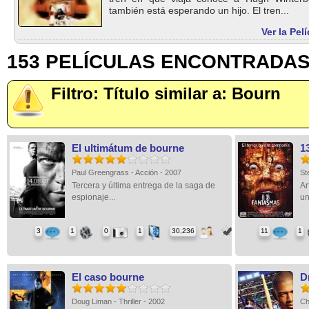
también está esperando un hijo. El tren...
Ver la Pel
153 PELÍCULAS ENCONTRADA
Filtro: Título similar a: Bourn
El ultimátum de bourne
1
Paul Greengrass - Acción - 2007
St
Tercera y última entrega de la saga de
Ar
espionaje...
un
3
1
0
1
30,236
11
1
El caso bourne
D
Doug Liman - Thriller - 2002
Ch