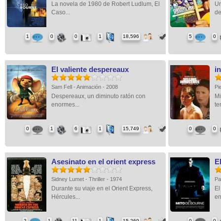
La novela de 1980 de Robert Ludlum, El
Un
Caso...
de
1
0
0
1
18,596
5
0
El valiente despereaux
i
Sam Fell - Animación - 2008
Pi
Despereaux, un diminuto ratón con
Mi
enormes...
te
0
1
6
1
15,749
0
0
Asesinato en el orient express
E
Sidney Lumet - Thriller - 1974
Pa
Durante su viaje en el Orient Express,
El
Hércules...
en
2
1
11
1
15,269
0
0