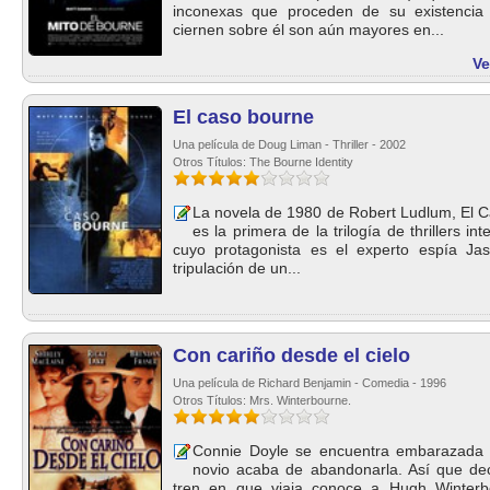
inconexas que proceden de su existencia
ciernen sobre él son aún mayores en...
Ve
El caso bourne
Una película de Doug Liman - Thriller - 2002
Otros Títulos: The Bourne Identity
La novela de 1980 de Robert Ludlum, El C
es la primera de la trilogía de thrillers in
cuyo protagonista es el experto espía Ja
tripulación de un...
Con cariño desde el cielo
Una película de Richard Benjamin - Comedia - 1996
Otros Títulos: Mrs. Winterbourne.
Connie Doyle se encuentra embarazada 
novio acaba de abandonarla. Así que dec
tren en que viaja conoce a Hugh Winterb