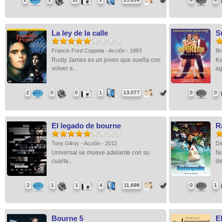
La ley de la calle
S
Francis Ford Coppola - Acción - 1983
Br
Rusty James es un joven que sueña con
Ka
volver a...
ag
2
0
0
1
13,077
0
0
El legado de bourne
R
Tony Gilroy - Acción - 2012
Da
Universal se mueve adelante con su
No
cuarta...
de
2
1
1
4
11,698
0
1
Bourne 5
E