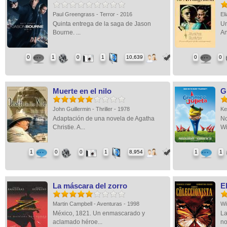
Paul Greengrass - Terror - 2016
El
Quinta entrega de la saga de Jason
Un
Bourne. ...
An
0
1
0
1
10,639
0
0
Muerte en el nilo
G
John Guillermin - Thriller - 1978
Ke
Adaptación de una novela de Agatha
No
Christie. A...
Wi
1
0
0
1
8,954
1
1
La máscara del zorro
E
Martin Campbell - Aventuras - 1998
Wi
México, 1821. Un enmascarado y
La
aclamado héroe...
no