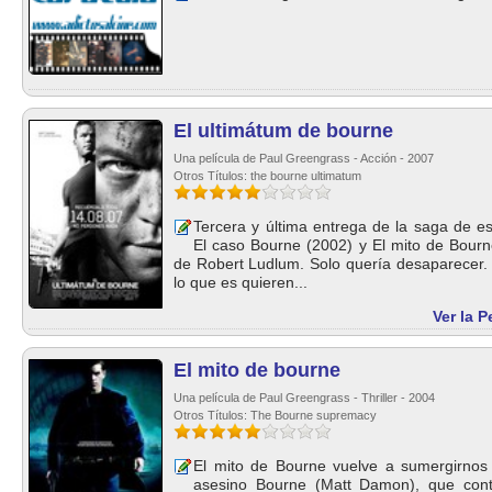
El ultimátum de bourne
Una película de Paul Greengrass - Acción - 2007
Otros Títulos: the bourne ultimatum
Tercera y última entrega de la saga de e
El caso Bourne (2002) y El mito de Bourn
de Robert Ludlum. Solo quería desaparecer. 
lo que es quieren...
Ver la P
El mito de bourne
Una película de Paul Greengrass - Thriller - 2004
Otros Títulos: The Bourne supremacy
El mito de Bourne vuelve a sumergirnos
asesino Bourne (Matt Damon), que cont