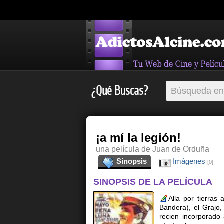
¿Qué Buscas?
¡a mí la legión!
una película de Juan de Orduña
Sinopsis
Imágenes
[0]
SINOPSIS DE LA PELÍCULA
Alla por tierras
Bandera), el Grajo,
recien incorporado