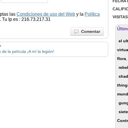
FECHA 
CALIFI
ptas las
Condiciones de uso del Web
y la
Política
VISITAS
 Tu Ip es : 216.73.217.31
Últim
Comentar
el u
”
virtua
de la película ¡A mí la legión!
flora
,
rebel
sha
thing
mundo
gun
siet
Contr