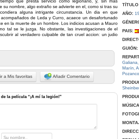
tiempo que presta servicio como legionario, y, sin mas
TÍTULO
 su nombre, algo extraño se advierte en el, como si tras su
condiera alguna intrigante circunstancia. Un dia en que
AÑO:
1
, acompañados de Leda y Curro, acaece un desafortunado
GÉNER
e en la muerte de un hombre. Los indicios acusan a Mauro
mo tal se le juzga. No obstante, las investigaciones de el
PAIS:
scubrir al verdadero culpable de tan cruel accion: un judio
DIRECT
GUIÓN:
REPART
Galiana
Marín
,
A
Pozanc
r a Mis favoritas
Añadir Comentario
PRODU
Sheinbe
PRODU
de la película “¡A mí la legión!”
MÚSICA
FOTOGR
MONTA
DIRECC