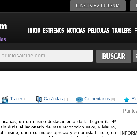
CONÉCTATE A TU CUENTA
INICIO
ESTRENOS
NOTICIAS
PELÍCULAS
TRAILERS
F
Trailer
Carátulas
Comentarios
Re
[0]
[1]
[0]
Puntua
 africanas, en un mismo destacamento de la Legion (la 4ª
 sin duda el legionario de mas reconocido valor, y Mauro,
 al mismo, unen su mutuo aprecio y su amistad. Este, en
INFORM