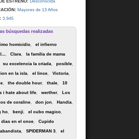
DE ESTRENO:
Desconocida
CACIÓN:
Mayores de 13 Años
:
3,945
as búsquedas realizadas
ltimo homicidio
el infierno
,
l...
Clara
la familia de mama
,
,
su excelencia la criada
posible
,
,
ion en la isla
el lince
Victoria
,
,
,
de
the double hour
thale
10
,
,
,
s i hate about life
werther
Los
,
,
s de coraline
don jon
Handia
,
,
,
g ho
benji
el cubo magico
,
,
,
e dias en el once
Cupido
,
abandista
SPIDERMAN 3
el
,
,