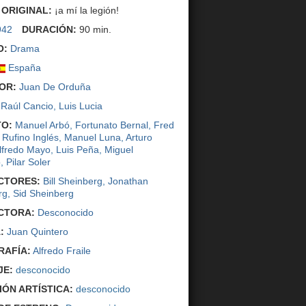
 ORIGINAL:
¡a mí la legión!
942
DURACIÓN:
90 min.
O:
Drama
España
OR:
Juan De Orduña
Raúl Cancio
,
Luis Lucia
O:
Manuel Arbó
,
Fortunato Bernal
,
Fred
,
Rufino Inglés
,
Manuel Luna
,
Arturo
lfredo Mayo
,
Luis Peña
,
Miguel
o
,
Pilar Soler
CTORES:
Bill Sheinberg
,
Jonathan
rg
,
Sid Sheinberg
CTORA:
Desconocido
:
Juan Quintero
AFÍA:
Alfredo Fraile
JE:
desconocido
IÓN ARTÍSTICA:
desconocido