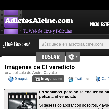
INICIO
EST
¿Qué Buscas?
Imágenes de El veredicto
una película de Andre Cayatte
Sinopsis
Imágenes
Trailer
Cará
[0]
[0]
Lo sentimos, pero no se encuentra n
película El veredicto
Si deseas colaborar con nosotros, y ayu