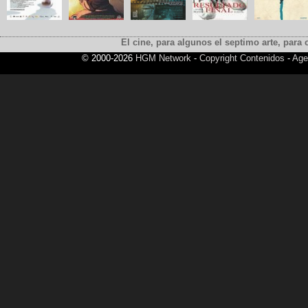
El cine, para algunos el septimo arte, para o
© 2000-2026
HGM Network
-
Copyright Contenidos
-
Age