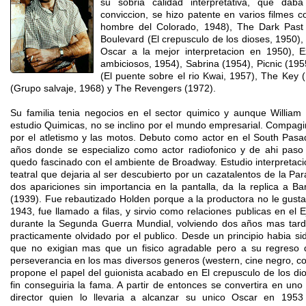
su sobria calidad interpretativa, que da
conviccion, se hizo patente en varios filmes
hombre del Colorado, 1948), The Dark Past 
Boulevard (El crepusculo de los dioses, 1950), 
Oscar a la mejor interpretacion en 1950), E
ambiciosos, 1954), Sabrina (1954), Picnic (195
(El puente sobre el rio Kwai, 1957), The Key 
(Grupo salvaje, 1968) y The Revengers (1972).
Su familia tenia negocios en el sector quimico y aunque William
estudio Quimicas, no se inclino por el mundo empresarial. Compag
por el atletismo y las motos. Debuto como actor en el South Pasa
años donde se especializo como actor radiofonico y de ahi paso 
quedo fascinado con el ambiente de Broadway. Estudio interpretac
teatral que dejaria al ser descubierto por un cazatalentos de la Par
dos apariciones sin importancia en la pantalla, da la replica a 
(1939). Fue rebautizado Holden porque a la productora no le gust
1943, fue llamado a filas, y sirvio como relaciones publicas en el E
durante la Segunda Guerra Mundial, volviendo dos años mas tarde 
practicamente olvidado por el publico. Desde un principio habia si
que no exigian mas que un fisico agradable pero a su regreso 
perseverancia en los mas diversos generos (western, cine negro, com
propone el papel del guionista acabado en El crepusculo de los dio
fin conseguiria la fama. A partir de entonces se convertira en uno
director quien lo llevaria a alcanzar su unico Oscar en 1953 