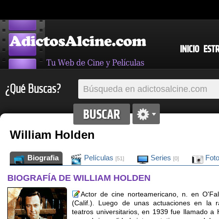
INICIO
EST
¿Qué Buscas?
William Holden
Biografia
Películas
Series
Fot
[51]
[0]
BIOGRAFÍA DE WILLIAM HOLDEN
Actor de cine norteamericano, n. en O'Fal
(Calif.). Luego de unas actuaciones en la 
teatros universitarios, en 1939 fue llamado a 