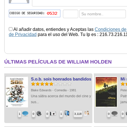
Al añadir datos, entiendes y Aceptas las
Condiciones de
de Privacidad
para el uso del Web. Tu Ip es : 216.73.216.1
ÚLTIMAS PELÍCULAS DE WILLIAM HOLDEN
S.o.b. sois honrados bandidos
Mi
Blake Edwards - Comedia - 1981
Pete
Una sátira acerca del mundo del cine y
Patr
sus...
jamá
1
0
0
1
3,118
0
0