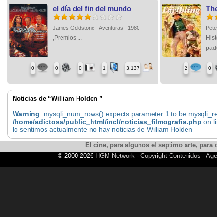
el día del fin del mundo
The
James Goldstone - Aventuras - 1980
Pete
,Premios:...
Hist
pade
0
0
0
1
3,137
2
0
Noticias de “William Holden ”
Warning
: mysqli_num_rows() expects parameter 1 to be mysqli_res
/home/adictosa/public_html/incl/noticias_filmografia.php
on l
lo sentimos actualmente no hay noticias de William Holden
El cine, para algunos el septimo arte, para o
© 2000-2026
HGM Network
-
Copyright Contenidos
-
Age