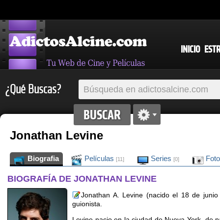
INICIO
EST
¿Qué Buscas?
Jonathan Levine
Biografia
Películas
Series
Fot
[11]
[0]
BIOGRAFÍA DE JONATHAN LEVINE
Jonathan A. Levine (nacido el 18 de junio
guionista.
Levine nacio en la ciudad de Nueva York, de pa