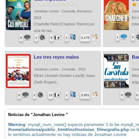
Jonathan Levine - Comedia, Romance -
Jona
En 
2019
Charlotte Field (Charlize Theron) es
inte
una de las...
1
2
0
1
9
1
3,175
Los tres reyes malos
Ba
Jonathan Levine - Comedia - 2015
Jona
Ethan (Joseph Gordon-Lewitt), Isaac
Mez
(Seth Rogen)...
argu
0
2
13
1
3,651
0
0
Noticias de “Jonathan Levine ”
Warning
: mysqli_num_rows() expects parameter 1 to be mysqli_res
/home/adictosa/public_html/incl/noticias_filmografia.php
on l
lo sentimos actualmente no hay noticias de Jonathan Levine