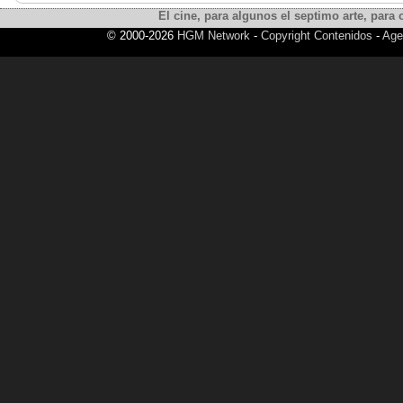
El cine, para algunos el septimo arte, para o
© 2000-2026
HGM Network
-
Copyright Contenidos
-
Age