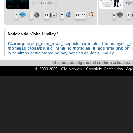
pronosticado en...
ejec
6
1
12
7
29,138
0
1
Noticias de “John Lindley ”
Warning
: mysqli_num_rows() expects parameter 1 to be mysqli_res
/home/adictosa/public_html/incl/noticias_filmografia.php
on l
lo sentimos actualmente no hay noticias de John Lindley
El cine, para algunos el septimo arte, para o
© 2000-2026
HGM Network
-
Copyright Contenidos
-
Age