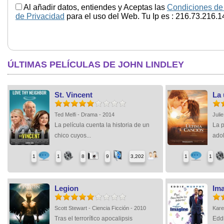
Al añadir datos, entiendes y Aceptas las
Condiciones de
de Privacidad
para el uso del Web. Tu Ip es : 216.73.216.1
ÚLTIMAS PELÍCULAS DE JOHN LINDLEY
St. Vincent
La 
Ted Melfi - Drama - 2014
Juli
La película cuenta la historia de un
La p
chico cuyos...
adol
1
1
8
9
3,202
1
1
Legion
Im
Scott Stewart - Ciencia Ficción - 2010
Kare
Tras el terrorífico apocalipsis
Eddi