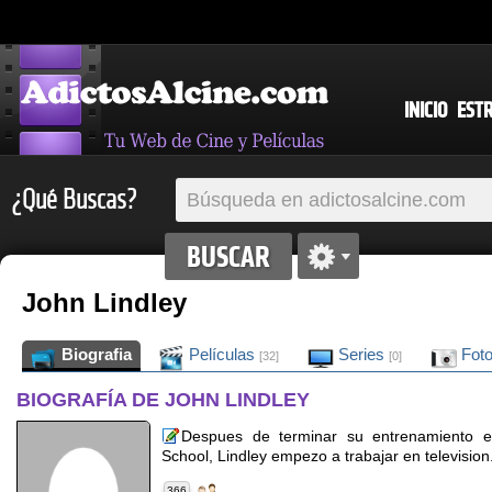
INICIO
EST
¿Qué Buscas?
John Lindley
Biografia
Películas
Series
Fot
[32]
[0]
BIOGRAFÍA DE JOHN LINDLEY
Despues de terminar su entrenamiento e
School, Lindley empezo a trabajar en television
366